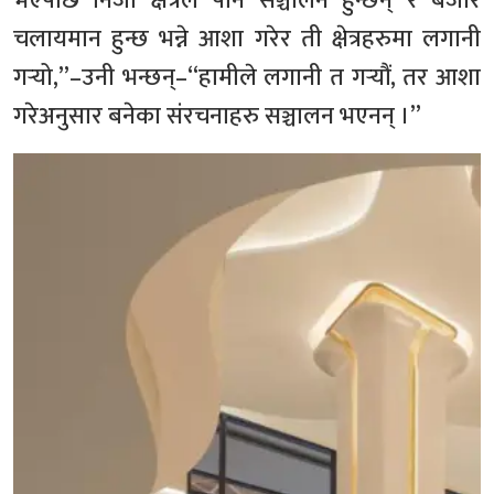
भएपछि निजी क्षेत्रले पनि सञ्चालन हुन्छन् र बजार
चलायमान हुन्छ भन्ने आशा गरेर ती क्षेत्रहरुमा लगानी
गर्‍यो,”–उनी भन्छन्‌–“हामीले लगानी त गर्‍यौं, तर आशा
गरेअनुसार बनेका संरचनाहरु सञ्चालन भएनन् ।”