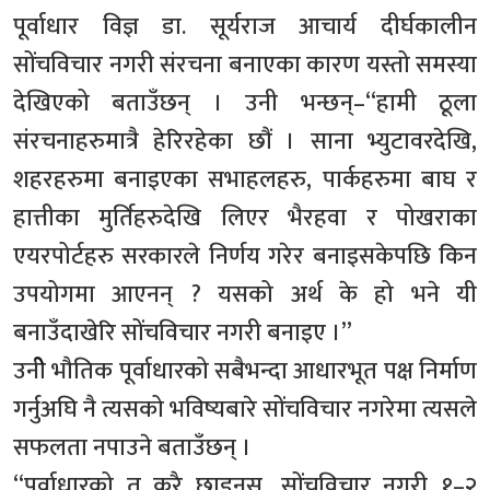
पूर्वाधार विज्ञ डा. सूर्यराज आचार्य दीर्घकालीन
सोंचविचार नगरी संरचना बनाएका कारण यस्तो समस्या
देखिएको बताउँछन् । उनी भन्छन्‌–“हामी ठूला
संरचनाहरुमात्रै हेरिरहेका छौं । साना भ्युटावरदेखि,
शहरहरुमा बनाइएका सभाहलहरु, पार्कहरुमा बाघ र
हात्तीका मुर्तिहरुदेखि लिएर भैरहवा र पोखराका
एयरपोर्टहरु सरकारले निर्णय गरेर बनाइसकेपछि किन
उपयोगमा आएनन् ? यसको अर्थ के हो भने यी
बनाउँदाखेरि सोंचविचार नगरी बनाइए ।”
उनीे भौतिक पूर्वाधारको सबैभन्दा आधारभूत पक्ष निर्माण
गर्नुअघि नै त्यसको भविष्यबारे सोंचविचार नगरेमा त्यसले
सफलता नपाउने बताउँछन् ।
“पूर्वाधारको त कुरै छाड्नुस्, सोंचविचार नगरी १–२