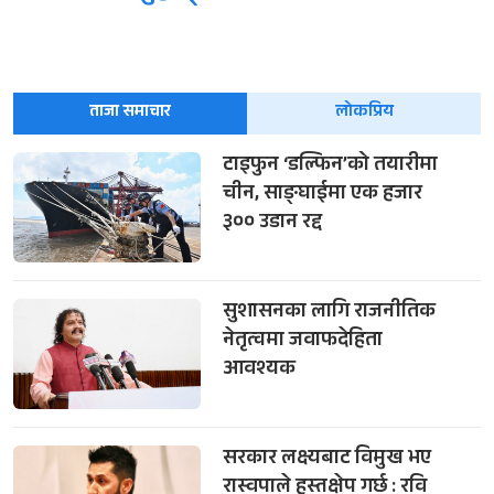
ताजा समाचार
लोकप्रिय
टाइफुन ‘डल्फिन’को तयारीमा
चीन, साङ्घाईमा एक हजार
३०० उडान रद्द
सुशासनका लागि राजनीतिक
नेतृत्वमा जवाफदेहिता
आवश्यक
सरकार लक्ष्यबाट विमुख भए
रास्वपाले हस्तक्षेप गर्छ : रवि