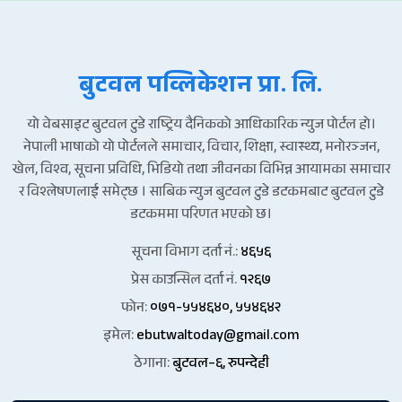
बुटवल पव्लिकेशन प्रा. लि.
यो वेबसाइट बुटवल टुडे राष्ट्रिय दैनिकको आधिकारिक न्युज पोर्टल हो।
नेपाली भाषाको यो पोर्टलले समाचार, विचार, शिक्षा, स्वास्थ्य, मनोरञ्जन,
खेल, विश्व, सूचना प्रविधि, भिडियो तथा जीवनका विभिन्न आयामका समाचार
र विश्लेषणलाई समेट्छ । साबिक न्युज बुटवल टुडे डटकमबाट बुटवल टुडे
डटकममा परिणत भएको छ।
सूचना विभाग दर्ता नं.:
४६५६
प्रेस काउन्सिल दर्ता नं.
१२६७
फोन:
०७१-५५४६४०, ५५४६४२
इमेल:
ebutwaltoday@gmail.com
ठेगाना:
बुटवल–६, रुपन्देही