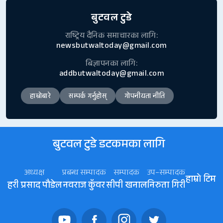
बुटवल टुडे
राष्ट्रिय दैनिक समाचारका लागि:
newsbutwaltoday@gmail.com
बिज्ञापनका लागि:
addbutwaltoday@gmail.com
हाम्रोबारे
सम्पर्क गर्नुहोस्
गोपनीयता नीति
बुटवल टुडे डटकमका लागि
अध्यक्ष
प्रबन्ध सम्पादक
सम्पादक
उप–सम्पादक
हाम्रो टिम
हरी प्रसाद पौडेल
नवराज कॅुवर
सीपी खनाल
निरुता गिरी