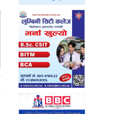
र
२
ो