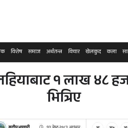
िक
विशेष
समाज
अर्थतन्त्र
विचार
खेलकुद
कला
सा
ेलहियाबाट १ लाख ४८ ह
भित्रिए
सुदीप भण्डारी
१३ जेष्ठ २०८३, बुधबार