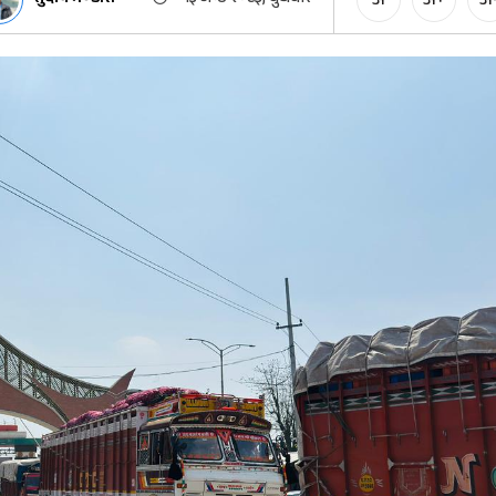
अ
अ+
अ