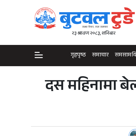
२३ श्रावण २०८३, शनिबार
गृहपृष्ठ
समाचार
समसामय
दस महिनामा ब