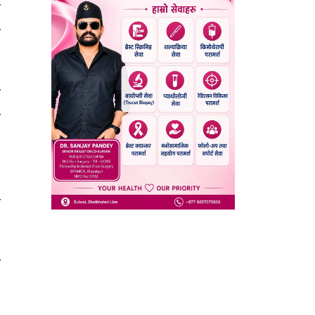
ो
ो
ो
ा
।
ो
त