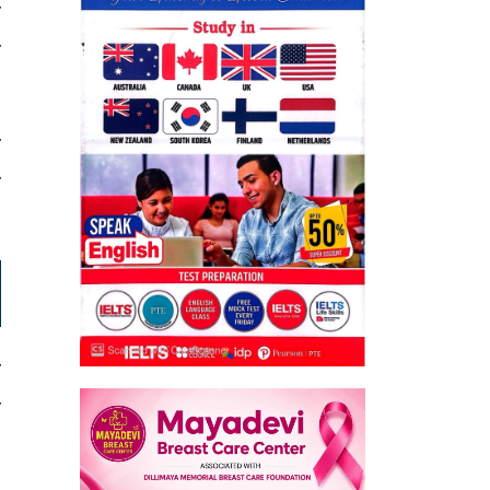
व
ो
र
प
न
प