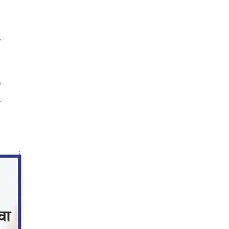
७
०
ँ
ो
े