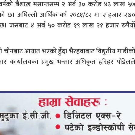
वर्षको बैशाख मसान्तसम्म २ अर्ब ३० करोड ४३ लाख ५
एको छ। अघिल्लो आर्थिक वर्ष २०८१/८२ मा २ हजार २७
को छ। जसबाट ४ अर्ब ५० करोड १९ लाख २१ हजार रुपैया
डी चीनबाट आयात भएको हुँदा भैरहवाबाट विद्युतीय गाडीक
सार कार्यालयका प्रमुख भन्सार अधिकृत हरिहर पौडेलल