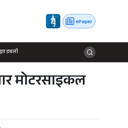
ePaper
झा डबली
जार मोटरसाइकल