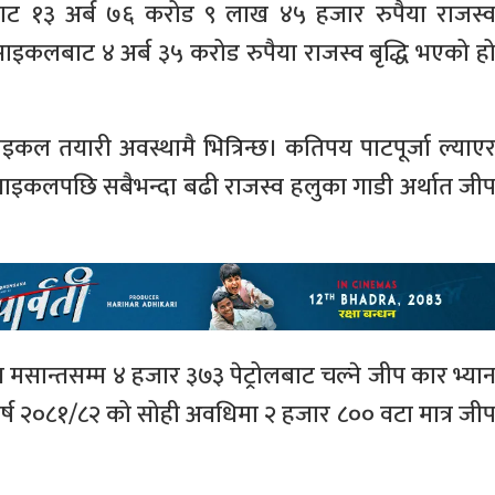
 १३ अर्ब ७६ करोड ९ लाख ४५ हजार रुपैया राजस्
ाइकलबाट ४ अर्ब ३५ करोड रुपैया राजस्व बृद्धि भएको ह
कल तयारी अवस्थामै भित्रिन्छ। कतिपय पाटपूर्जा ल्याए
टरसाइकलपछि सबैभन्दा बढी राजस्व हलुका गाडी अर्थात जी
 मसान्तसम्म ४ हजार ३७३ पेट्रोलबाट चल्ने जीप कार भ्या
ष २०८१/८२ को सोही अवधिमा २ हजार ८०० वटा मात्र जी