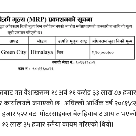
तबाट गत वैशाखसम्म १८ अर्ब ११ करोड ३३ लाख ८७ हजा
 कार्यालयले जनाएको छ। अघिल्लो आर्थिक वर्ष २०८१\८
४ हजार ५२२ वटा मोटरसाइकल बेलहियाबाट आयात भएक
ड १२ लाख ३५ हजार रुपैया कायम गरिएको थियो।