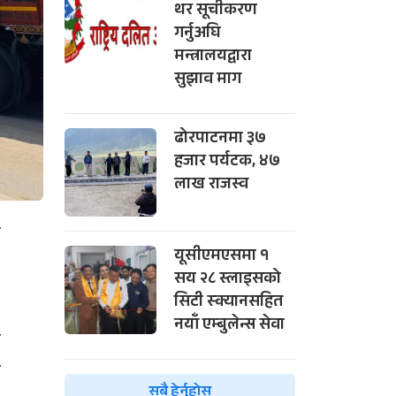
थर सूचीकरण
गर्नुअघि
मन्त्रालयद्वारा
सुझाव माग
ढोरपाटनमा ३७
हजार पर्यटक, ४७
लाख राजस्व
न
यूसीएमएसमा १
२
सय २८ स्लाइसको
सिटी स्क्यानसहित
नयाँ एम्बुलेन्स सेवा
ल
र
सबै हेर्नुहोस्