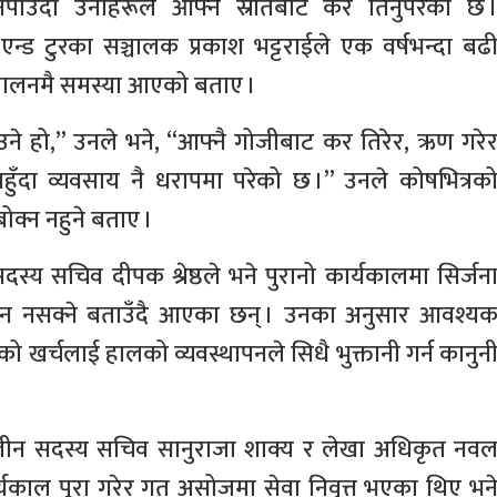
पाउँदा उनीहरूले आफ्नै स्रोतबाट कर तिर्नुपरेको छ 
 एन्ड टुरका सञ्चालक प्रकाश भट्टराईले एक वर्षभन्दा बढ
्चालनमै समस्या आएको बताए ।
े हो,” उनले भने, “आफ्नै गोजीबाट कर तिरेर, ऋण गरे
नहुँदा व्यवसाय नै धरापमा परेको छ ।” उनले कोषभित्रक
बोक्न नहुने बताए ।
स्य सचिव दीपक श्रेष्ठले भने पुरानो कार्यकालमा सिर्जन
िन नसक्ने बताउँदै आएका छन् । उनका अनुसार आवश्य
िएको खर्चलाई हालको व्यवस्थापनले सिधै भुक्तानी गर्न कानुन
ालीन सदस्य सचिव सानुराजा शाक्य र लेखा अधिकृत नव
ार्यकाल पूरा गरेर गत असोजमा सेवा निवृत्त भएका थिए भन