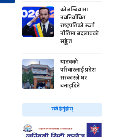
कोलम्बियामा
ो
नवनिर्वाचित
ल
राष्ट्रपतिको ऊर्जा
नीतिमा बदलावको
सङ्केत
ण
यादवको
परिवारलाई प्रदेश
सरकारले घर
बनाइदिने
सबै हेर्नुहोस्