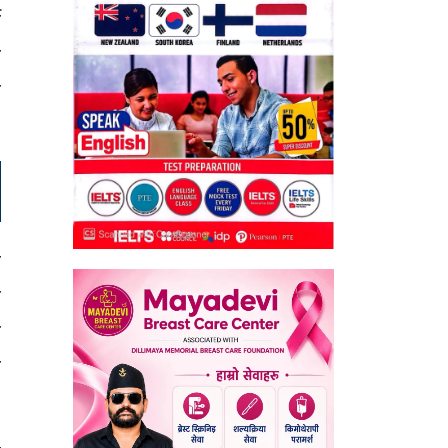
च
ष
ण
ा
ो
र
ो