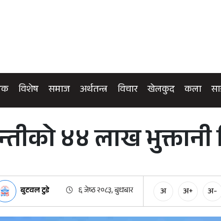
िक
विशेष
समाज
अर्थतन्त्र
विचार
खेलकुद
कला
सा
यन्तीको ४४ लाख भुक्तानी
बुटवल टुडे
६ जेष्ठ २०८३, बुधबार
अ
अ+
अ-