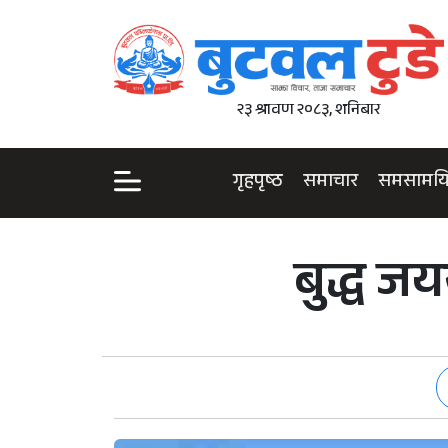
२३ श्रावण २०८३, शनिबार
गृहपृष्ठ
समाचार
समसामय
बुद्ध ज