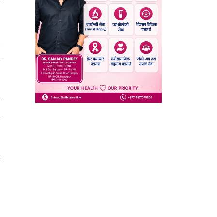
ा
२
ा
ँ
ो
त
१