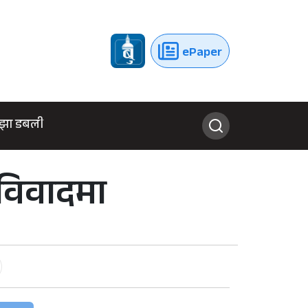
ePaper
झा डबली
 विवादमा