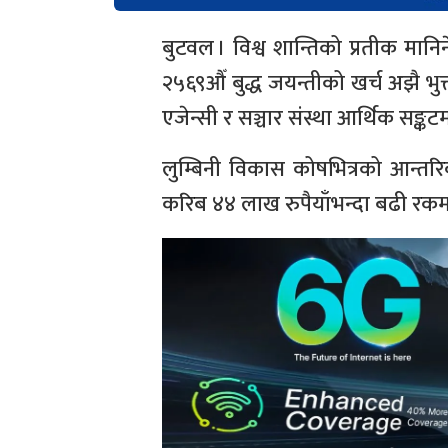
बुटवल । विश्व शान्तिको प्रतीक मानि
२५६९औँ बुद्ध जयन्तीको खर्च अझै भुक
एजेन्सी र सञ्चार संस्था आर्थिक सङ्कट
लुम्बिनी विकास कोषभित्रको आन्त
करिब ४४ लाख रुपैयाँभन्दा बढी रकम 