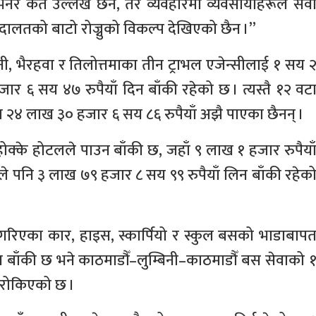
नेर कतै उल्लेख छैन, तर व्यवहारमा व्यवसायीहरूले सेव
दालतको बाटो रोज्नुको विकल्प देखिएको छैन ।”
िनी, भैरहवा र तिलोत्तमाका तीन ट्राभल एजेन्सीलाई १ सय 
 ६ सय ४७ रुपैयाँ दिन बाँकी रहेको छ । त्यस्तै १२ वट
 २४ लाख ३० हजार ६ सय ८६ रुपैयाँ अझै पाएका छैनन् ।
 होक्के होटलले पाउन बाँकी छ, जहाँ ९ लाख १ हजार रुपैया
े पनि ३ लाख ७९ हजार ८ सय ९९ रुपैयाँ लिन बाँकी रहेक
ग गरिएका कार, हाइस, स्कार्पियो र स्कुल बसको भाडाबाप
ुन बाँकी छ भने काठमाडौँ–लुम्बिनी–काठमाडौँ बस सेवाको 
 रोकिएको छ ।