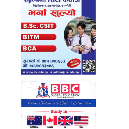
ई
ई
,
न
ा
ल
य