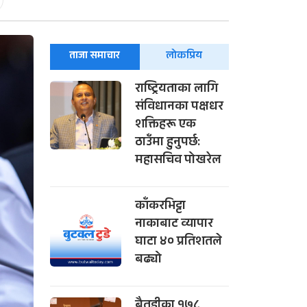
ताजा समाचार
लोकप्रिय
राष्ट्रियताका लागि
संविधानका पक्षधर
शक्तिहरू एक
ठाउँमा हुनुपर्छ:
महासचिव पोखरेल
काँकरभिट्टा
नाकाबाट व्यापार
घाटा ४० प्रतिशतले
बढ्यो
बैतडीका १७८