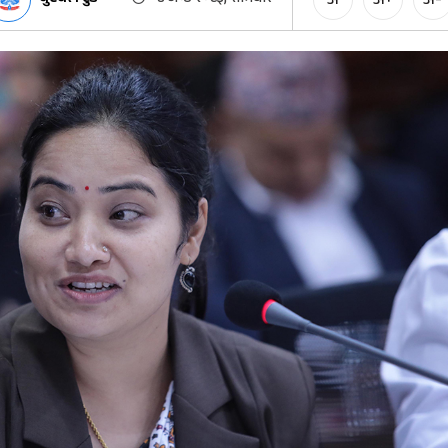
अ
अ+
अ-