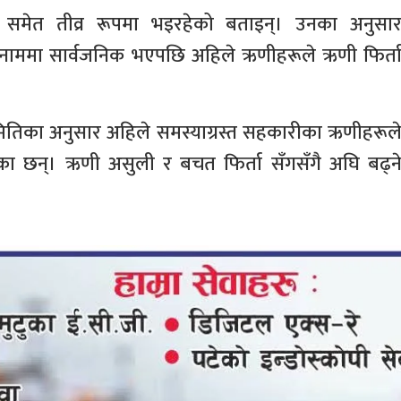
समेत तीव्र रूपमा भइरहेको बताइन्। उनका अनुसा
 नाममा सार्वजनिक भएपछि अहिले ऋणीहरूले ऋणी फिर्त
समितिका अनुसार अहिले समस्याग्रस्त सहकारीका ऋणीहरूल
का छन्। ऋणी असुली र बचत फिर्ता सँगसँगै अघि बढ्न