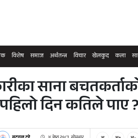
िक
विशेष
समाज
अर्थतन्त्र
विचार
खेलकुद
कला
सा
कारीका साना बचतकर्ताको 
पहिलो दिन कतिले पाए 
बुटवल टुडे
४ जेष्ठ २०८३, सोमबार