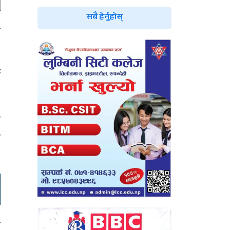
सबै हेर्नुहोस्
ए
ब
म
च
ि