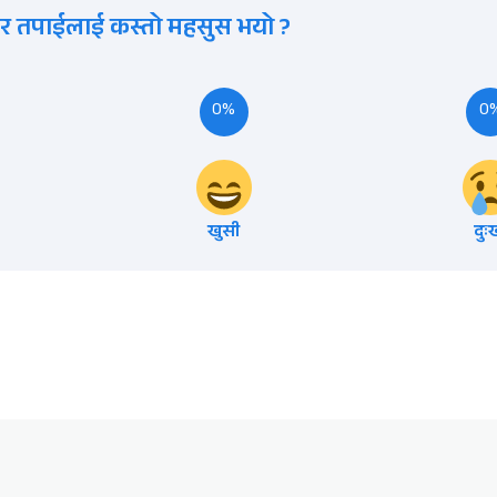
र तपाईलाई कस्तो महसुस भयो ?
0%
0
खुसी
दुः