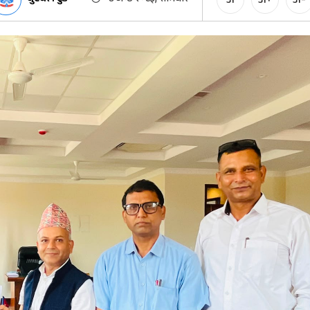
अ
अ+
अ-