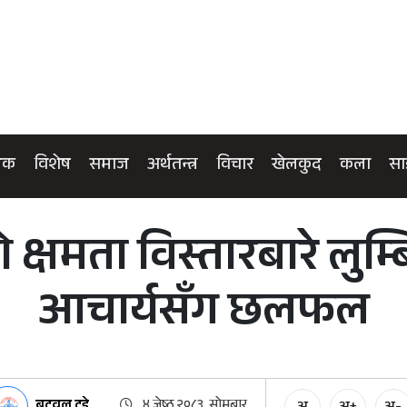
िक
विशेष
समाज
अर्थतन्त्र
विचार
खेलकुद
कला
सा
्षमता विस्तारबारे लुम्बि
आचार्यसँग छलफल
बुटवल टुडे
४ जेष्ठ २०८३, सोमबार