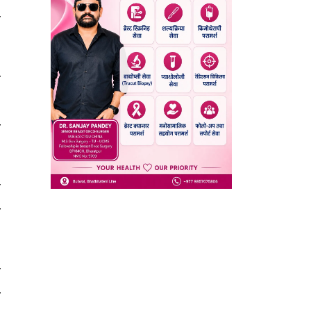
ी
र
,
छ
ा
ो
र
न