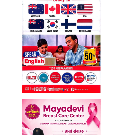
व
ा
े
र
ख
ष