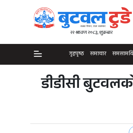
२२ श्रावण २०८३, शुक्रबार
गृहपृष्ठ
समाचार
समसामय
डीडीसी बुटवलको क