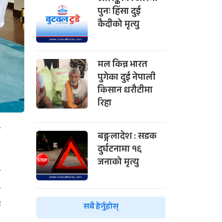
पुनः हिंसा दुई
कैदीको मृत्यु
मल किन्न भारत
पुगेका दुई नेपाली
किसान धरौटीमा
रिहा
ज
बङ्गलादेश : सडक
दुर्घटनामा १६
जनाको मृत्यु
न
ा
न
सबै हेर्नुहोस्