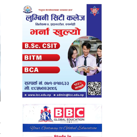
।
ा
ो