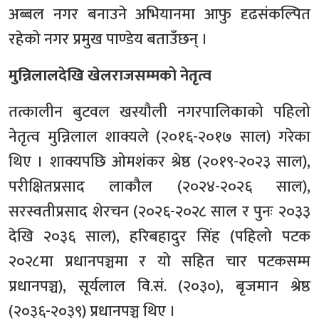
अब्बल नगर बनाउने अभियानमा आफु दृढसंकल्पित
रहेको नगर प्रमुख पाण्डेय बताउँछन् ।
मुन्निलालदेखि खेलराजसम्मको नेतृत्व
तत्कालीन बुटवल खस्यौली नगरपालिकाको पहिलो
नेतृत्व मुन्निलाल शाक्यले (२०१६-२०१७ साल) गरेका
थिए । शाक्यपछि ओमशंकर श्रेष्ठ (२०१९-२०२३ साल),
परीक्षितप्रसाद लाकौल (२०२४-२०२६ साल),
सरस्वतीप्रसाद शेरचन (२०२६-२०२८ साल र पुनः २०३३
देखि २०३६ साल), हरिबहादुर सिंह (पहिलो पटक
२०२८मा प्रधानपञ्चमा र यो सहित चार पटकसम्म
प्रधानपञ्च), सूर्यलाल वि.सं. (२०३०), बृजमान श्रेष्ठ
(२०३६-२०३९) प्रधानपञ्च थिए ।