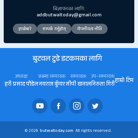
बिज्ञापनका लागि:
addbutwaltoday@gmail.com
हाम्रोबारे
सम्पर्क गर्नुहोस्
गोपनीयता नीति
बुटवल टुडे डटकमका लागि
अध्यक्ष
प्रबन्ध सम्पादक
सम्पादक
उप–सम्पादक
हाम्रो टिम
हरी प्रसाद पौडेल
नवराज कॅुवर
सीपी खनाल
निरुता गिरी
© 2026
butwaltoday.com
All rights reserved.