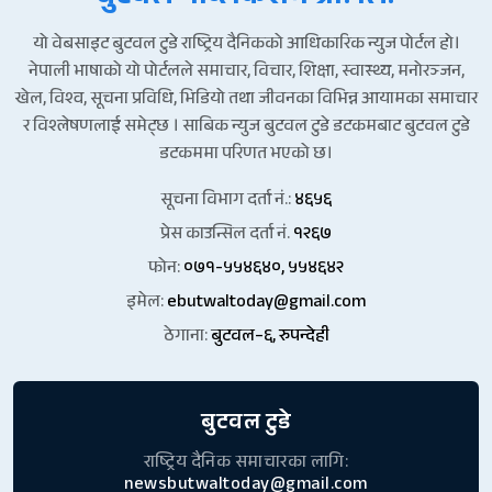
यो वेबसाइट बुटवल टुडे राष्ट्रिय दैनिकको आधिकारिक न्युज पोर्टल हो।
नेपाली भाषाको यो पोर्टलले समाचार, विचार, शिक्षा, स्वास्थ्य, मनोरञ्जन,
खेल, विश्व, सूचना प्रविधि, भिडियो तथा जीवनका विभिन्न आयामका समाचार
र विश्लेषणलाई समेट्छ । साबिक न्युज बुटवल टुडे डटकमबाट बुटवल टुडे
डटकममा परिणत भएको छ।
सूचना विभाग दर्ता नं.:
४६५६
प्रेस काउन्सिल दर्ता नं.
१२६७
फोन:
०७१-५५४६४०, ५५४६४२
इमेल:
ebutwaltoday@gmail.com
ठेगाना:
बुटवल–६, रुपन्देही
बुटवल टुडे
राष्ट्रिय दैनिक समाचारका लागि:
newsbutwaltoday@gmail.com