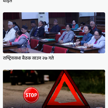
घाइते
राष्ट्रियसभा बैठक साउन २७ गते