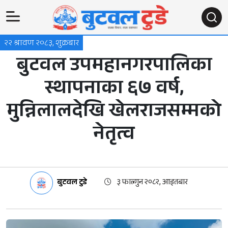
२२ श्रावण २०८३, शुक्रबार
बुटवल उपमहानगरपालिका
स्थापनाका ६७ वर्ष,
मुन्निलालदेखि खेलराजसम्मको
नेतृत्व
बुटवल टुडे
३ फाल्गुन २०८२, आइतबार