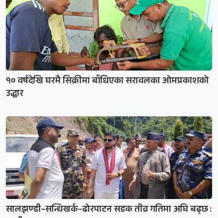
१० वर्षदेखि घरमै सिक्रीमा बाँधिएका सरावलका ओमप्रकाशको
उद्धार
सालझण्डी–सन्धिखर्क–ढोरपाटन सडक तीव्र गतिमा अघि बढ्छ :