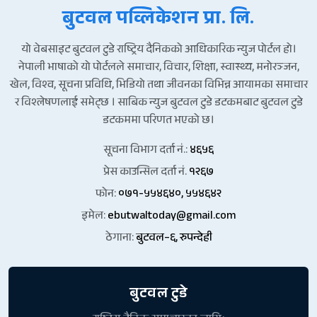
बुटवल पव्लिकेशन प्रा. लि.
यो वेबसाइट बुटवल टुडे राष्ट्रिय दैनिकको आधिकारिक न्युज पोर्टल हो।
नेपाली भाषाको यो पोर्टलले समाचार, विचार, शिक्षा, स्वास्थ्य, मनोरञ्जन,
खेल, विश्व, सूचना प्रविधि, भिडियो तथा जीवनका विभिन्न आयामका समाचार
र विश्लेषणलाई समेट्छ । साबिक न्युज बुटवल टुडे डटकमबाट बुटवल टुडे
डटकममा परिणत भएको छ।
सूचना विभाग दर्ता नं.:
४६५६
प्रेस काउन्सिल दर्ता नं.
१२६७
फोन:
०७१-५५४६४०, ५५४६४२
इमेल:
ebutwaltoday@gmail.com
ठेगाना:
बुटवल–६, रुपन्देही
बुटवल टुडे