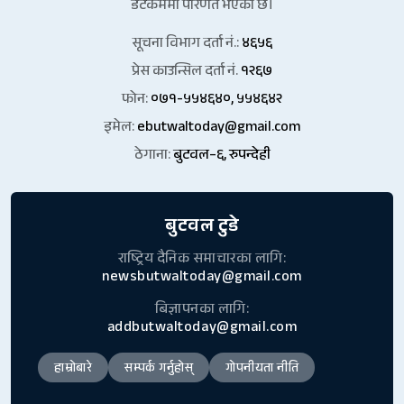
डटकममा परिणत भएको छ।
सूचना विभाग दर्ता नं.:
४६५६
प्रेस काउन्सिल दर्ता नं.
१२६७
फोन:
०७१-५५४६४०, ५५४६४२
इमेल:
ebutwaltoday@gmail.com
ठेगाना:
बुटवल–६, रुपन्देही
बुटवल टुडे
राष्ट्रिय दैनिक समाचारका लागि:
newsbutwaltoday@gmail.com
बिज्ञापनका लागि:
addbutwaltoday@gmail.com
हाम्रोबारे
सम्पर्क गर्नुहोस्
गोपनीयता नीति