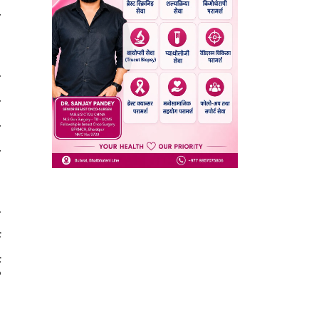
ी
र
ि
र
य
ँ
थ
ु