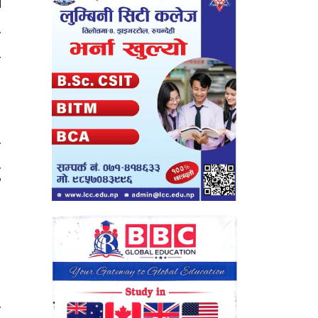
ट
ा
,
ा
ु
।
ो