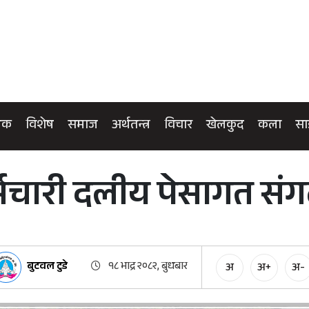
िक
विशेष
समाज
अर्थतन्त्र
विचार
खेलकुद
कला
सा
मचारी दलीय पेसागत संग
बुटवल टुडे
१८ भाद्र २०८२, बुधबार
अ
अ+
अ-