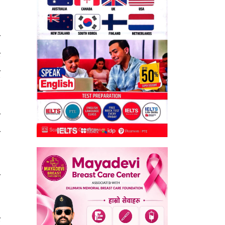
न
क
द
ा
र
ो
क