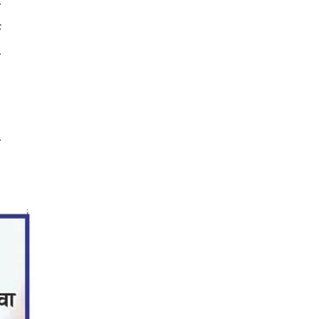
ा
न
ख
,
ा