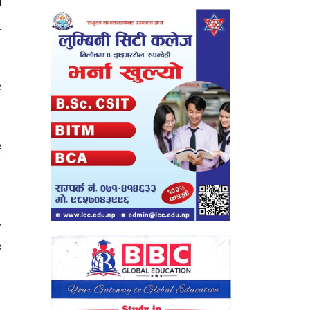
ा
ँ
ँ
श
ँ