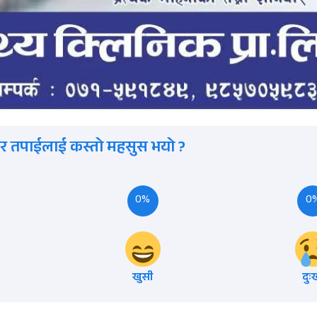
र तपाईलाई कस्तो महसुस भयो ?
0%
0
खुसी
दुः