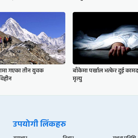
रामा गएका तीन युवक
बाँकेमा पर्खाल भत्केर दुई काम
कविहीन
मृत्यु
उपयोगी लिंकहरु