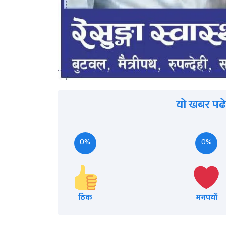
यो खबर पढे
0%
0%
ठिक
मनपर्यो