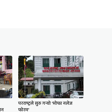
परराष्ट्रले सुरु गर्‍यो ‘मोफा नलेज
ालन
फोरम’