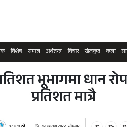
िक
विशेष
समाज
अर्थतन्त्र
विचार
खेलकुद
कला
सा
रतिशत भूभागमा धान रोप
प्रतिशत मात्रै
बुटवल टुडे
१२ श्रावण २०८२, सोमबार