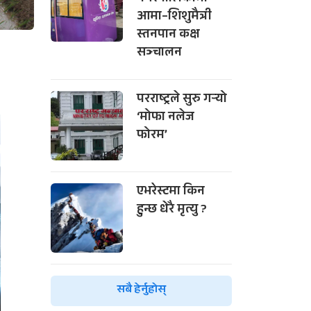
आमा–शिशुमैत्री
स्तनपान कक्ष
सञ्चालन
परराष्ट्रले सुरु गर्‍यो
‘मोफा नलेज
फोरम’
एभरेस्टमा किन
हुन्छ धेरै मृत्यु ?
सबै हेर्नुहोस्