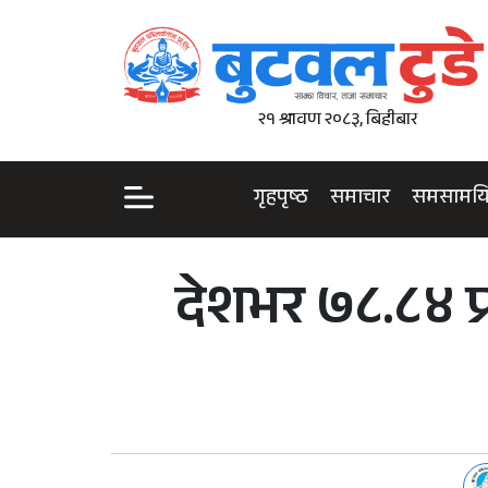
२१ श्रावण २०८३, बिहीबार
गृहपृष्ठ
समाचार
समसामय
देशभर ७८.८४ प्