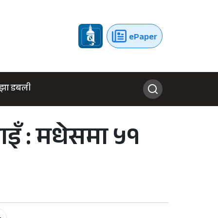
ePaper
झा डबली
ाइँ : मधेसमा ५१