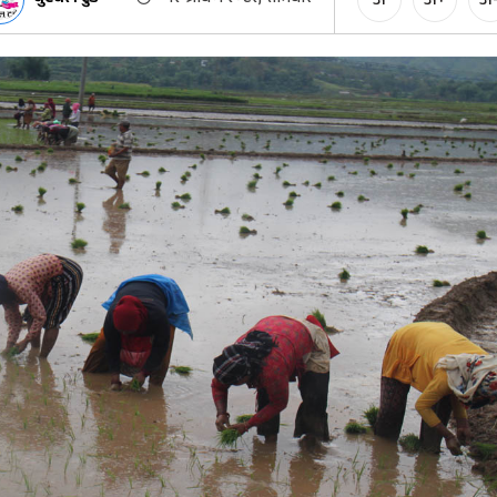
अ
अ+
अ