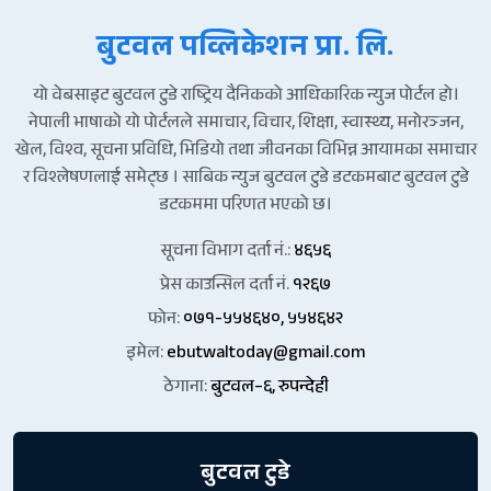
बुटवल पव्लिकेशन प्रा. लि.
यो वेबसाइट बुटवल टुडे राष्ट्रिय दैनिकको आधिकारिक न्युज पोर्टल हो।
नेपाली भाषाको यो पोर्टलले समाचार, विचार, शिक्षा, स्वास्थ्य, मनोरञ्जन,
खेल, विश्व, सूचना प्रविधि, भिडियो तथा जीवनका विभिन्न आयामका समाचार
र विश्लेषणलाई समेट्छ । साबिक न्युज बुटवल टुडे डटकमबाट बुटवल टुडे
डटकममा परिणत भएको छ।
सूचना विभाग दर्ता नं.:
४६५६
प्रेस काउन्सिल दर्ता नं.
१२६७
फोन:
०७१-५५४६४०, ५५४६४२
इमेल:
ebutwaltoday@gmail.com
ठेगाना:
बुटवल–६, रुपन्देही
बुटवल टुडे