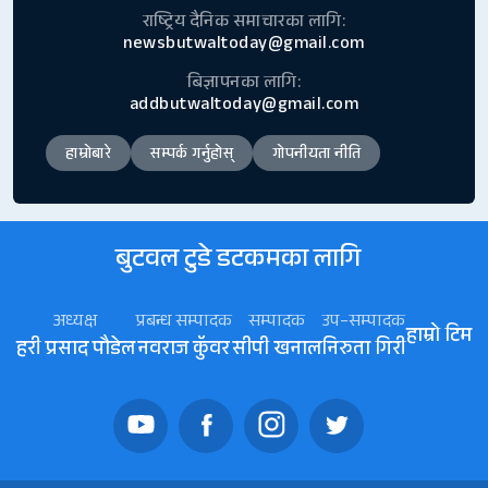
राष्ट्रिय दैनिक समाचारका लागि:
newsbutwaltoday@gmail.com
बिज्ञापनका लागि:
addbutwaltoday@gmail.com
हाम्रोबारे
सम्पर्क गर्नुहोस्
गोपनीयता नीति
बुटवल टुडे डटकमका लागि
अध्यक्ष
प्रबन्ध सम्पादक
सम्पादक
उप–सम्पादक
हाम्रो टिम
हरी प्रसाद पौडेल
नवराज कॅुवर
सीपी खनाल
निरुता गिरी