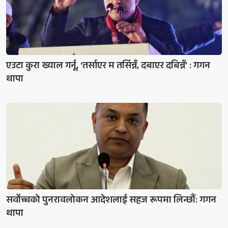
एउटा कुरा ख्याल गर्नू, ‘तर्साएर म तर्सिन्नँ, दबाएर दबिन्नँ’ : गगन
थापा
सर्वोच्चको पुनरावलोकन आदेशलाई सहज रूपमा लिन्छौँ: गगन
थापा