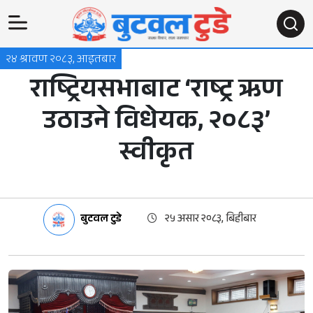
२४ श्रावण २०८३, आइतबार
राष्ट्रियसभाबाट ‘राष्ट्र ऋण
उठाउने विधेयक, २०८३’
स्वीकृत
बुटवल टुडे
२५ असार २०८३, बिहीबार