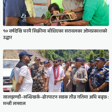
१० वर्षदेखि घरमै सिक्रीमा बाँधिएका सरावलका ओमप्रकाशको
उद्धार
सालझण्डी–सन्धिखर्क–ढोरपाटन सडक तीव्र गतिमा अघि बढ्छ :
मन्त्री लम्साल