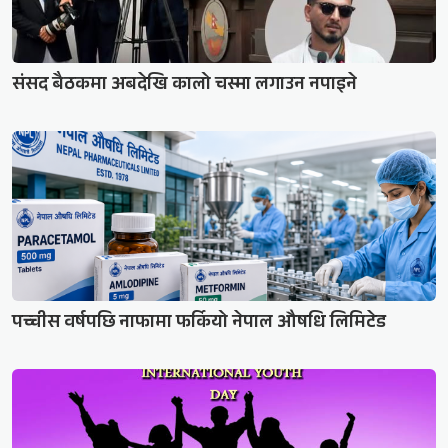
संसद बैठकमा अबदेखि कालो चस्मा लगाउन नपाइने
पच्चीस वर्षपछि नाफामा फर्कियो नेपाल औषधि लिमिटेड