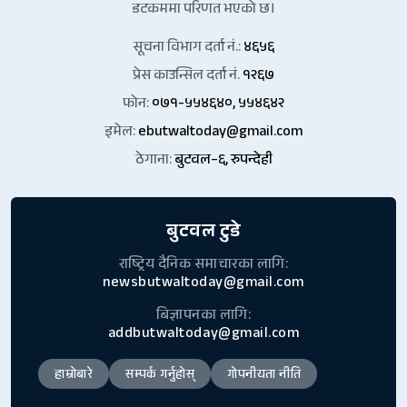
डटकममा परिणत भएको छ।
सूचना विभाग दर्ता नं.:
४६५६
प्रेस काउन्सिल दर्ता नं.
१२६७
फोन:
०७१-५५४६४०, ५५४६४२
इमेल:
ebutwaltoday@gmail.com
ठेगाना:
बुटवल–६, रुपन्देही
बुटवल टुडे
राष्ट्रिय दैनिक समाचारका लागि:
newsbutwaltoday@gmail.com
बिज्ञापनका लागि:
addbutwaltoday@gmail.com
हाम्रोबारे
सम्पर्क गर्नुहोस्
गोपनीयता नीति