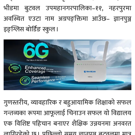
भीडमा बुटवल उपमहानगरपालिका–११, नहरपुरमा
अवस्थित एउटा नाम अग्रपङ्क्तिमा आउँछ– ज्ञानपुञ्ज
इङ्ग्लिस बोर्डिङ स्कुल ।
गुणस्तरीय, व्यावहारिक र बहुआयामिक शिक्षाको सफल
गन्तव्यका रूपमा आफूलाई चिनाउन सफल यो विद्यालय
एक विशिष्ट पहिचान बनाएर शैक्षिक उन्नयनमा अनवरत
लागिरहेको छ । पछिल्लो समय ज्ञानपुञ्ज बुटवलमा मात्र