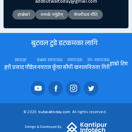
addbutwaltoday@gmail.com
हाम्रोबारे
सम्पर्क गर्नुहोस्
गोपनीयता नीति
बुटवल टुडे डटकमका लागि
अध्यक्ष
प्रबन्ध सम्पादक
सम्पादक
उप–सम्पादक
हाम्रो टिम
हरी प्रसाद पौडेल
नवराज कॅुवर
सीपी खनाल
निरुता गिरी
© 2026
butwaltoday.com
All rights reserved.
Design & Developed By: