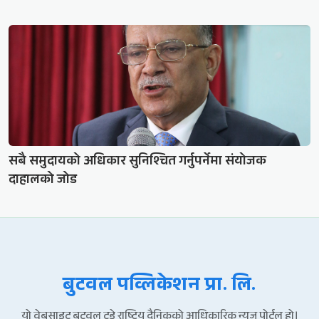
सबै समुदायको अधिकार सुनिश्चित गर्नुपर्नेमा संयोजक
दाहालको जोड
बुटवल पव्लिकेशन प्रा. लि.
यो वेबसाइट बुटवल टुडे राष्ट्रिय दैनिकको आधिकारिक न्युज पोर्टल हो।