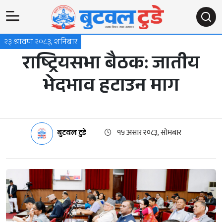
२३ श्रावण २०८३, शनिबार
राष्ट्रियसभा बैठक: जातीय
भेदभाव हटाउन माग
बुटवल टुडे
१५ असार २०८३, सोमबार