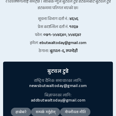
र विश्लेषणलाई समेट्छ । साबिक न्युज बुटवल टुडे डटकमबाट बुटवल टुडे
डटकममा परिणत भएको छ।
सूचना विभाग दर्ता नं.:
४६५६
प्रेस काउन्सिल दर्ता नं.
१२६७
फोन:
०७१-५५४६४०, ५५४६४२
इमेल:
ebutwaltoday@gmail.com
ठेगाना:
बुटवल–६, रुपन्देही
बुटवल टुडे
राष्ट्रिय दैनिक समाचारका लागि:
newsbutwaltoday@gmail.com
बिज्ञापनका लागि:
addbutwaltoday@gmail.com
हाम्रोबारे
सम्पर्क गर्नुहोस्
गोपनीयता नीति