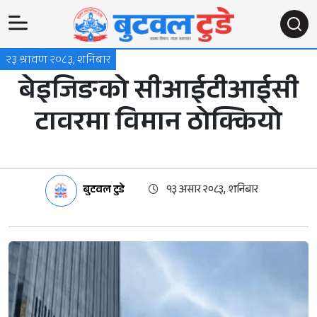
२३ श्रावण २०८३, शनिबार
बेइजिङको सीआईटीआईसी
टावरमा विमान ठोक्कियो
बुटवल टुडे
१३ असार २०८३, शनिबार