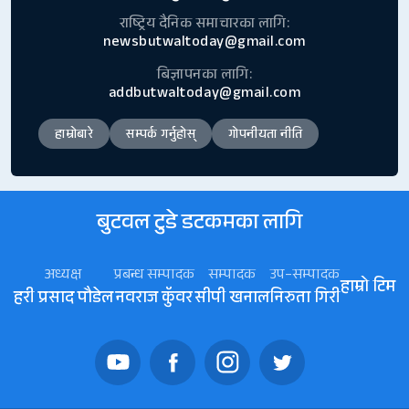
राष्ट्रिय दैनिक समाचारका लागि:
newsbutwaltoday@gmail.com
बिज्ञापनका लागि:
addbutwaltoday@gmail.com
हाम्रोबारे
सम्पर्क गर्नुहोस्
गोपनीयता नीति
बुटवल टुडे डटकमका लागि
अध्यक्ष
प्रबन्ध सम्पादक
सम्पादक
उप–सम्पादक
हाम्रो टिम
हरी प्रसाद पौडेल
नवराज कॅुवर
सीपी खनाल
निरुता गिरी