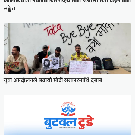
कोलम्बियामा नवनिर्वाचित राष्ट्रपतिको ऊर्जा नीतिमा बदलावको
सङ्केत
युवा आन्दोलनले बढायो मोदी सरकारमाथि दबाब