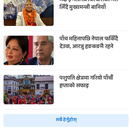
भदौ ३ गतेभित्र विश्वासको मत
लिँदै मुख्यमन्त्री बानियाँ
पाँच महिनापछि नेपाल फर्किँदै
देउवा, आरजु हङकङमै रहने
पशुपति क्षेत्रमा गरियो पाँचौँ
हप्ताको सफाइ
सबै हेर्नुहोस्