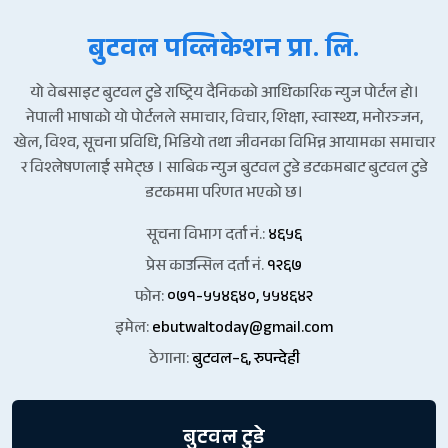
बुटवल पव्लिकेशन प्रा. लि.
यो वेबसाइट बुटवल टुडे राष्ट्रिय दैनिकको आधिकारिक न्युज पोर्टल हो।
नेपाली भाषाको यो पोर्टलले समाचार, विचार, शिक्षा, स्वास्थ्य, मनोरञ्जन,
खेल, विश्व, सूचना प्रविधि, भिडियो तथा जीवनका विभिन्न आयामका समाचार
र विश्लेषणलाई समेट्छ । साबिक न्युज बुटवल टुडे डटकमबाट बुटवल टुडे
डटकममा परिणत भएको छ।
सूचना विभाग दर्ता नं.:
४६५६
प्रेस काउन्सिल दर्ता नं.
१२६७
फोन:
०७१-५५४६४०, ५५४६४२
इमेल:
ebutwaltoday@gmail.com
ठेगाना:
बुटवल–६, रुपन्देही
बुटवल टुडे