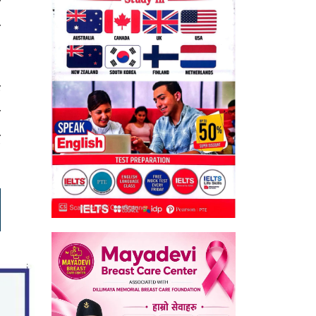
ी
ी
क
ो
ट