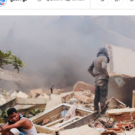
अ
अ+
अ