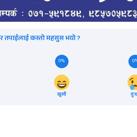
र तपाईलाई कस्तो महसुस भयो ?
0%
0
खुसी
दुः