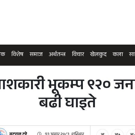
िक
विशेष
समाज
अर्थतन्त्र
विचार
खेलकुद
कला
सा
नाशकारी भूकम्प ९२० जनाक
बढी घाइते
बुटवल टुडे
१३ असार २०८३, शनिबार