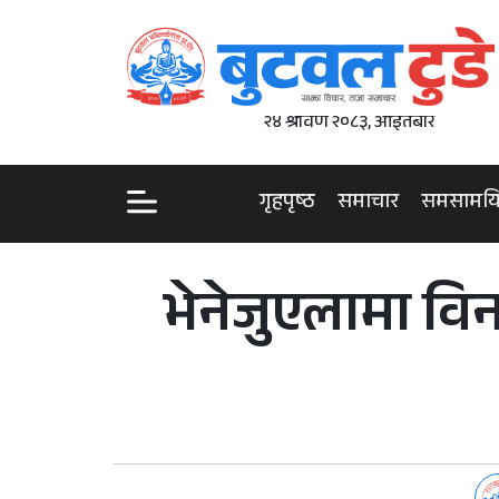
२४ श्रावण २०८३, आइतबार
गृहपृष्ठ
समाचार
समसामय
भेनेजुएलामा वि