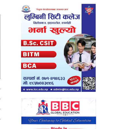
ै
ा
न
र