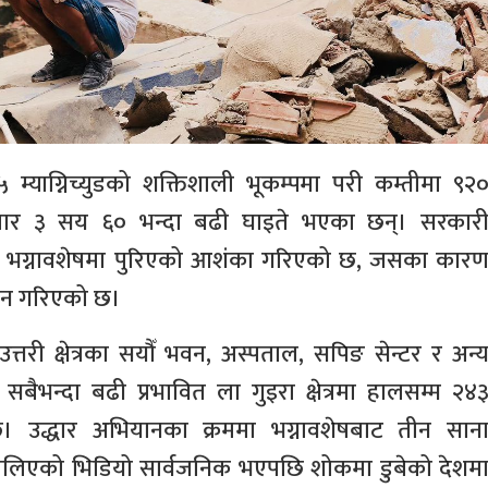
म्याग्निच्युडको शक्तिशाली भूकम्पमा परी कम्तीमा ९२
जार ३ सय ६० भन्दा बढी घाइते भएका छन्। सरकार
 भग्नावशेषमा पुरिएको आशंका गरिएको छ, जसका कार
मान गरिएको छ।
तरी क्षेत्रका सयौँ भवन, अस्पताल, सपिङ सेन्टर र अन्
छ। सबैभन्दा बढी प्रभावित ला गुइरा क्षेत्रमा हालसम्म २४
। उद्धार अभियानका क्रममा भग्नावशेषबाट तीन सान
लिएको भिडियो सार्वजनिक भएपछि शोकमा डुबेको देशम