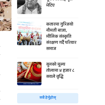
भेटिए
कतारमा गुञ्जियो
नौमती बाजा,
मौलिक संस्कृति
०
संरक्षण गर्दै परियार
ी
समाज
ण
सुनको मूल्य
तोलामा ४ हजार ८
य
सयले वृद्धि
३
ा
सबै हेर्नुहोस्
ा