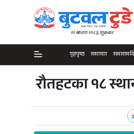
२२ श्रावण २०८३, शुक्रबार
गृहपृष्ठ
समाचार
समसामय
रौतहटका १८ स्था