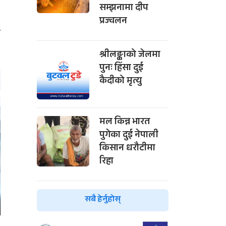
सम्झनामा दीप
प्रज्वलन
ा
श्रीलङ्काको जेलमा
पुनः हिंसा दुई
कैदीको मृत्यु
मल किन्न भारत
पुगेका दुई नेपाली
किसान धरौटीमा
रिहा
सबै हेर्नुहोस्