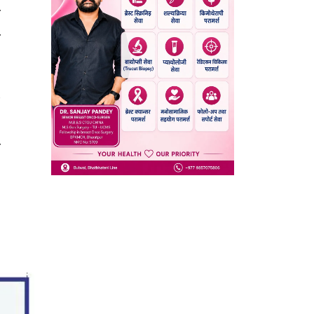
ा
र
२
।
ख
९