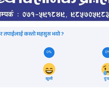
र तपाईलाई कस्तो महसुस भयो ?
0%
0
खुसी
दुः