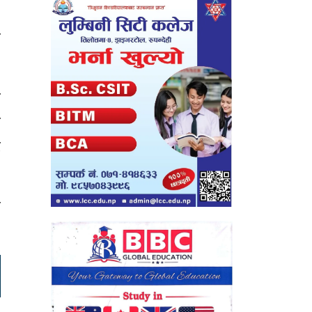
,
ी
र
र
ट
व