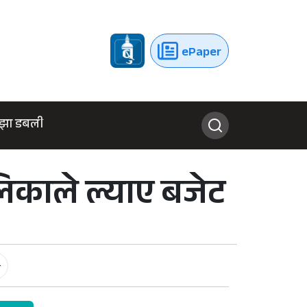
ePaper
झा डबली
िकाले ल्याए बजेट
-