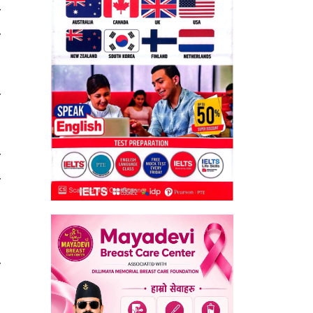
ा
य
ि
ा
ी
५
त