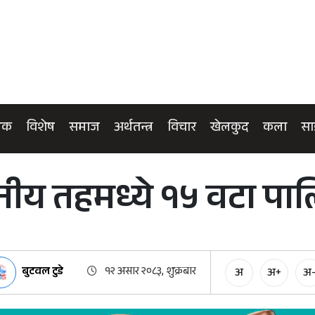
िक
विशेष
समाज
अर्थतन्त्र
विचार
खेलकुद
कला
सा
नीय तहमध्ये १५ वटा पाल
बुटवल टुडे
१२ असार २०८३, शुक्रबार
अ
अ+
अ