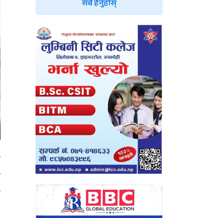
सबै हेर्नुहोस्
ि
ा
ा