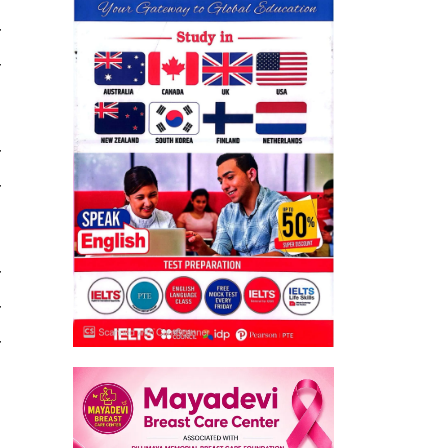
र
ि
च
ो
ि
ी
ो
।