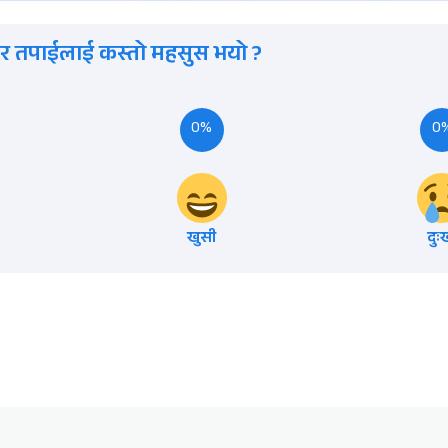
र तपाईलाई कस्तो महसुस भयो ?
0%
0
खुसी
दुः