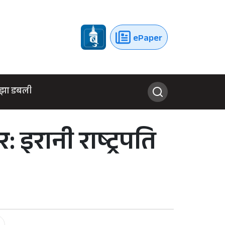
ePaper
झा डबली
: इरानी राष्ट्रपति