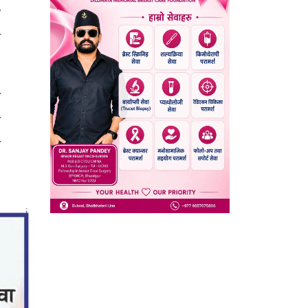
े
क
ै
े
ो