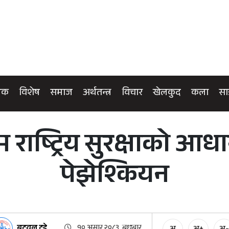
िक
विशेष
समाज
अर्थतन्त्र
विचार
खेलकुद
कला
सा
राष्ट्रिय सुरक्षाको आधार
पेझेश्कियन
बुटवल टुडे
१० असार २०८३, बुधबार