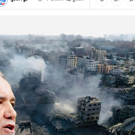
अ
अ+
अ-