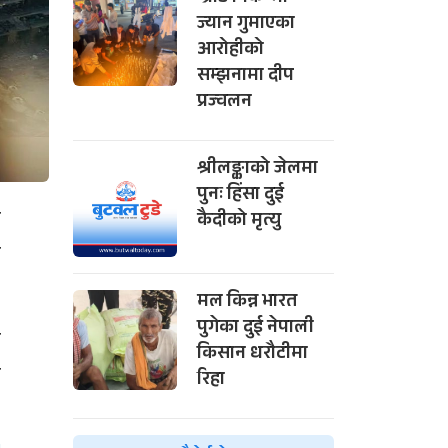
ज्यान गुमाएका
आरोहीको
सम्झनामा दीप
प्रज्वलन
श्रीलङ्काको जेलमा
पुनः हिंसा दुई
ल
कैदीको मृत्यु
ो
मल किन्न भारत
पुगेका दुई नेपाली
ा
किसान धरौटीमा
ी
रिहा