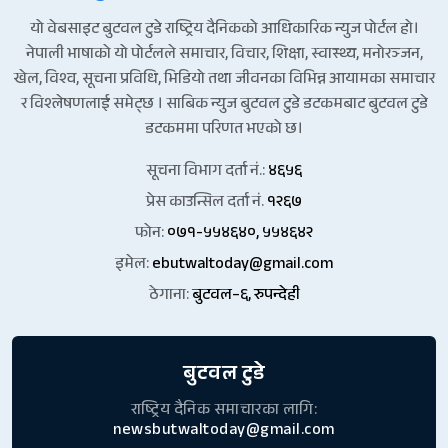
यो वेबसाइट बुटवल टुडे राष्ट्रिय दैनिकको आधिकारिक न्युज पोर्टल हो।
नेपाली भाषाको यो पोर्टलले समाचार, विचार, शिक्षा, स्वास्थ्य, मनोरञ्जन,
खेल, विश्व, सूचना प्रविधि, भिडियो तथा जीवनका विभिन्न आयामका समाचार
र विश्लेषणलाई समेट्छ । साबिक न्युज बुटवल टुडे डटकमबाट बुटवल टुडे
डटकममा परिणत भएको छ।
सूचना विभाग दर्ता नं.:
४६५६
प्रेस काउन्सिल दर्ता नं.
१२६७
फोन:
०७१-५५४६४०, ५५४६४२
इमेल:
ebutwaltoday@gmail.com
ठेगाना:
बुटवल–६, रुपन्देही
बुटवल टुडे
राष्ट्रिय दैनिक समाचारका लागि:
newsbutwaltoday@gmail.com