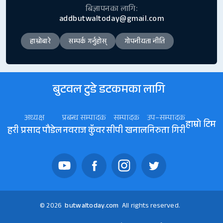
बिज्ञापनका लागि:
addbutwaltoday@gmail.com
हाम्रोबारे
सम्पर्क गर्नुहोस्
गोपनीयता नीति
बुटवल टुडे डटकमका लागि
अध्यक्ष
प्रबन्ध सम्पादक
सम्पादक
उप–सम्पादक
हाम्रो टिम
हरी प्रसाद पौडेल
नवराज कॅुवर
सीपी खनाल
निरुता गिरी
© 2026
butwaltoday.com
All rights reserved.