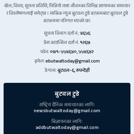
खेल, विश्व, सूचना प्रविधि, भिडियो तथा जीवनका विभिन्न आयामका समाचार
र विश्लेषणलाई समेट्छ । साबिक न्युज बुटवल टुडे डटकमबाट बुटवल टुडे
डटकममा परिणत भएको छ।
सूचना विभाग दर्ता नं.:
४६५६
प्रेस काउन्सिल दर्ता नं.
१२६७
फोन:
०७१-५५४६४०, ५५४६४२
इमेल:
ebutwaltoday@gmail.com
ठेगाना:
बुटवल–६, रुपन्देही
बुटवल टुडे
राष्ट्रिय दैनिक समाचारका लागि:
newsbutwaltoday@gmail.com
बिज्ञापनका लागि:
addbutwaltoday@gmail.com