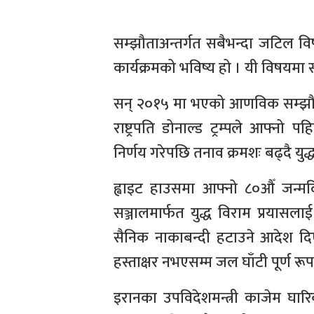
सम्झौताअन्तर्गत सबैभन्दा जटिल व
कार्यक्रमको भविष्य हो । यी विषयम
सन् २०१५ मा भएको आणविक सम्झौतामा
राष्ट्रपति डोनाल्ड ट्रम्पले आफ्न
निर्णय गरेपछि तनाव क्रमशः बढ्दै युद
ह्वाइट हाउसमा आफ्नो ८०औँ जन्म
सञ्जालमार्फत युद्ध विराम प्रयासला
सैनिक नाकाबन्दी हटाउने आदेश द
हस्ताक्षर नभएसम्म जल घाँटी पूर्ण रू
इरानका उपविदेशमन्त्री काजेम घारिब