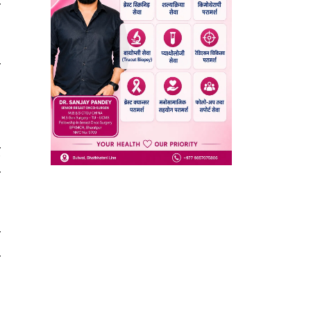
ो
े
।
ट
ा
य
ा