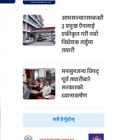
ा
आमसञ्चारसम्बन्धी
ा
३ प्रमुख ऐनलाई
एकीकृत गरी नयाँ
विधेयक तर्जुमा
तयारी
ः
मनसुनजन्य विपद्
पूर्व तयारीबारे
सरकारको
ध्यानाकर्षण
सबै हेर्नुहोस्