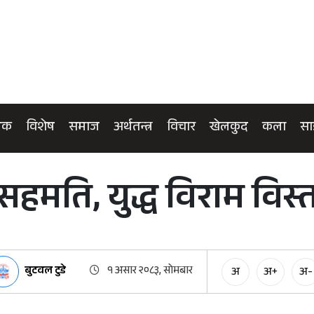
िक
विशेष
समाज
अर्थतन्त्र
विचार
खेलकुद
कला
सा
े सहमति, युद्ध विराम विस
बुटवल टुडे
१ असार २०८३, सोमबार
अ
अ+
अ-