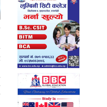
क
ी
ध
ा
म
ः