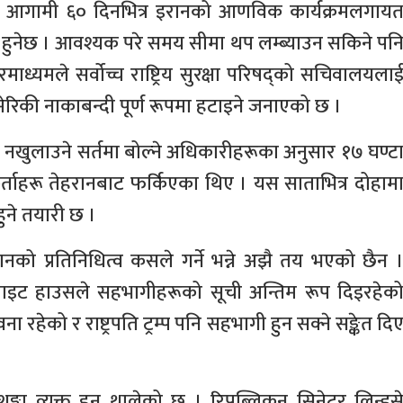
र आगामी ६० दिनभित्र इरानको आणविक कार्यक्रमलगाय
ा हुनेछ । आवश्यक परे समय सीमा थप लम्ब्याउन सकिने पन
ध्यमले सर्वोच्च राष्ट्रिय सुरक्षा परिषद्को सचिवालयला
 र अमेरिकी नाकाबन्दी पूर्ण रूपमा हटाइने जनाएको छ ।
नखुलाउने सर्तमा बोल्ने अधिकारीहरूका अनुसार १७ घण्ट
ाहरू तेहरानबाट फर्किएका थिए । यस साताभित्र दोहाम
 हुने तयारी छ ।
इरानको प्रतिनिधित्व कसले गर्ने भन्ने अझै तय भएको छैन 
े ह्वाइट हाउसले सहभागीहरूको सूची अन्तिम रूप दिइरहेक
ा रहेको र राष्ट्रपति ट्रम्प पनि सहभागी हुन सक्ने सङ्केत दि
 शङ्का व्यक्त हुन थालेको छ । रिपब्लिकन सिनेटर लिन्डस