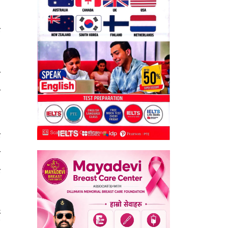
क
ी
ो
क
ौ
क
ै