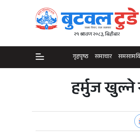
२१ श्रावण २०८३, बिहीबार
गृहपृष्ठ
समाचार
समसामय
हर्मुज खुल्न