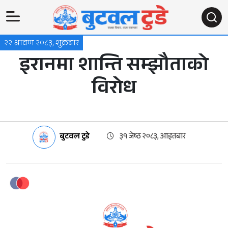
२२ श्रावण २०८३, शुक्रबार
इरानमा शान्ति सम्झौताको
विरोध
बुटवल टुडे
३१ जेष्ठ २०८३, आइतबार