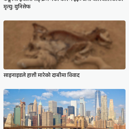
कङ्गोमा इबोला सङ्क्रमणका कारण ३३० जना बालबालिकाको
मृत्यु: युनिसेफ
साइनाइडले हात्ती मारेको दाबीमा विवाद