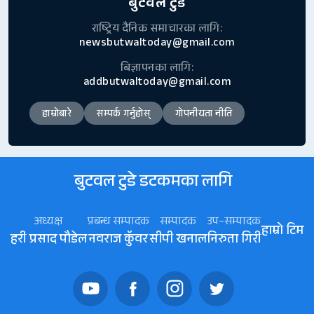
बुटवल टुडे
राष्ट्रिय दैनिक समाचारका लागि:
newsbutwaltoday@gmail.com
बिज्ञापनका लागि:
addbutwaltoday@gmail.com
हाम्रोबारे
सम्पर्क गर्नुहोस्
गोपनीयता नीति
बुटवल टुडे डटकमका लागि
अध्यक्ष
प्रबन्ध सम्पादक
सम्पादक
उप–सम्पादक
हाम्रो टिम
हरी प्रसाद पौडेल
नवराज कॅुवर
सीपी खनाल
निरुता गिरी