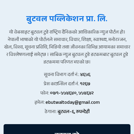
बुटवल पव्लिकेशन प्रा. लि.
यो वेबसाइट बुटवल टुडे राष्ट्रिय दैनिकको आधिकारिक न्युज पोर्टल हो।
नेपाली भाषाको यो पोर्टलले समाचार, विचार, शिक्षा, स्वास्थ्य, मनोरञ्जन,
खेल, विश्व, सूचना प्रविधि, भिडियो तथा जीवनका विभिन्न आयामका समाचार
र विश्लेषणलाई समेट्छ । साबिक न्युज बुटवल टुडे डटकमबाट बुटवल टुडे
डटकममा परिणत भएको छ।
सूचना विभाग दर्ता नं.:
४६५६
प्रेस काउन्सिल दर्ता नं.
१२६७
फोन:
०७१-५५४६४०, ५५४६४२
इमेल:
ebutwaltoday@gmail.com
ठेगाना:
बुटवल–६, रुपन्देही