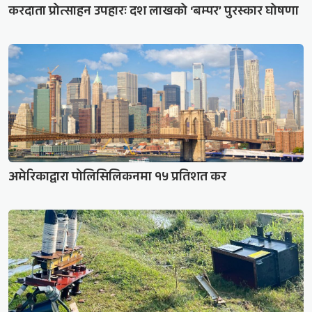
करदाता प्रोत्साहन उपहारः दश लाखको ‘बम्पर’ पुरस्कार घोषणा
अमेरिकाद्वारा पोलिसिलिकनमा १५ प्रतिशत कर