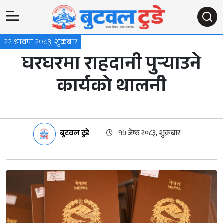
२२ श्रावण २०८३, शुक्रबार
घरघरमा राहदानी पुर्‍याउने
कार्यको थालनी
बुटवल टुडे
१५ जेष्ठ २०८३, शुक्रबार