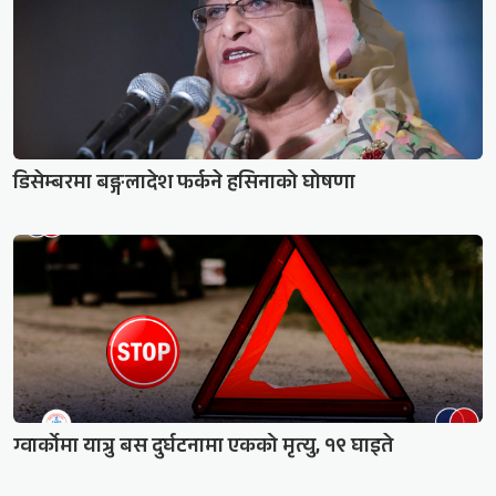
डिसेम्बरमा बङ्गलादेश फर्कने हसिनाको घोषणा
ग्वार्कोमा यात्रु बस दुर्घटनामा एकको मृत्यु, १९ घाइते