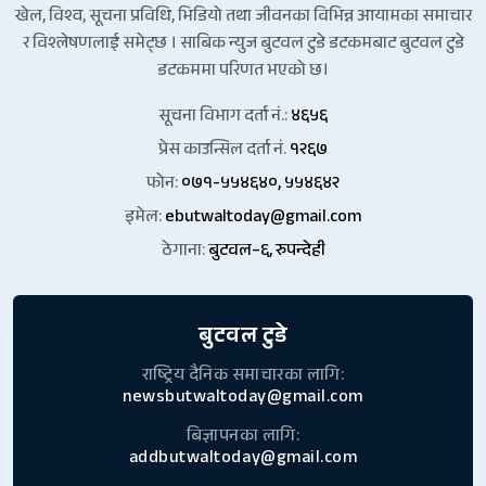
खेल, विश्व, सूचना प्रविधि, भिडियो तथा जीवनका विभिन्न आयामका समाचार
र विश्लेषणलाई समेट्छ । साबिक न्युज बुटवल टुडे डटकमबाट बुटवल टुडे
डटकममा परिणत भएको छ।
सूचना विभाग दर्ता नं.:
४६५६
प्रेस काउन्सिल दर्ता नं.
१२६७
फोन:
०७१-५५४६४०, ५५४६४२
इमेल:
ebutwaltoday@gmail.com
ठेगाना:
बुटवल–६, रुपन्देही
बुटवल टुडे
राष्ट्रिय दैनिक समाचारका लागि:
newsbutwaltoday@gmail.com
बिज्ञापनका लागि:
addbutwaltoday@gmail.com