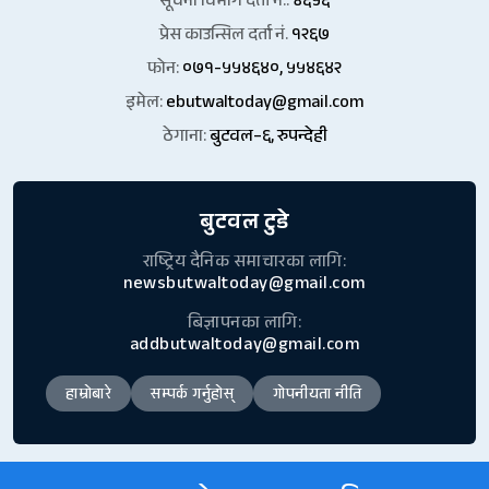
सूचना विभाग दर्ता नं.:
४६५६
प्रेस काउन्सिल दर्ता नं.
१२६७
फोन:
०७१-५५४६४०, ५५४६४२
इमेल:
ebutwaltoday@gmail.com
ठेगाना:
बुटवल–६, रुपन्देही
बुटवल टुडे
राष्ट्रिय दैनिक समाचारका लागि:
newsbutwaltoday@gmail.com
बिज्ञापनका लागि:
addbutwaltoday@gmail.com
हाम्रोबारे
सम्पर्क गर्नुहोस्
गोपनीयता नीति