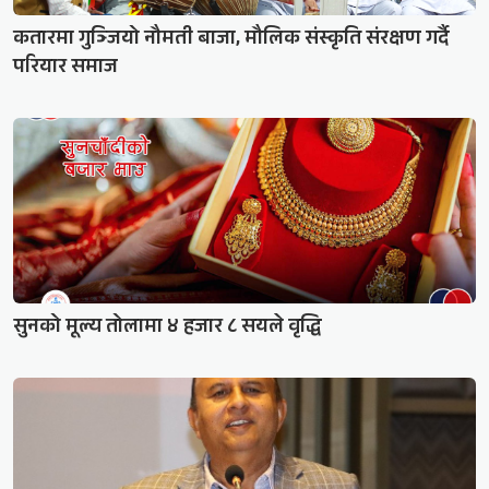
कतारमा गुञ्जियो नौमती बाजा, मौलिक संस्कृति संरक्षण गर्दै
परियार समाज
सुनको मूल्य तोलामा ४ हजार ८ सयले वृद्धि