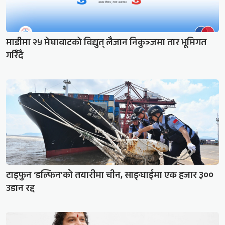
माडीमा २५ मेघावाटको विद्युत् लैजान निकुञ्जमा तार भूमिगत
गरिँदै
टाइफुन ‘डल्फिन’को तयारीमा चीन, साङ्घाईमा एक हजार ३००
उडान रद्द