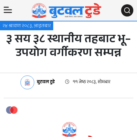
२४ श्रावण २०८३, आइतबार
३ सय ३८ स्थानीय तहबाट भू–
उपयोग वर्गीकरण सम्पन्न
बुटवल टुडे
११ जेष्ठ २०८३, सोमबार