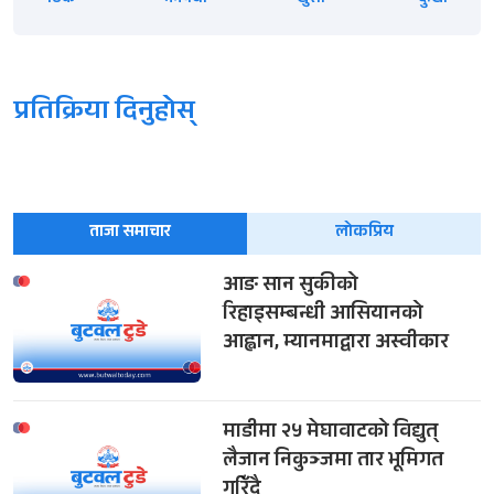
प्रतिक्रिया दिनुहोस्
ताजा समाचार
लोकप्रिय
आङ सान सुकीको
रिहाइसम्बन्धी आसियानको
आह्वान, म्यानमाद्वारा अस्वीकार
माडीमा २५ मेघावाटको विद्युत्
लैजान निकुञ्जमा तार भूमिगत
गरिँदै