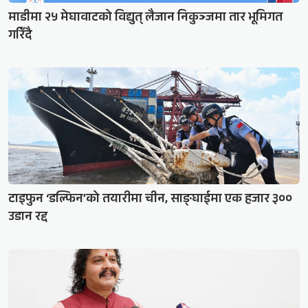
माडीमा २५ मेघावाटको विद्युत् लैजान निकुञ्जमा तार भूमिगत
गरिँदै
टाइफुन ‘डल्फिन’को तयारीमा चीन, साङ्घाईमा एक हजार ३००
उडान रद्द