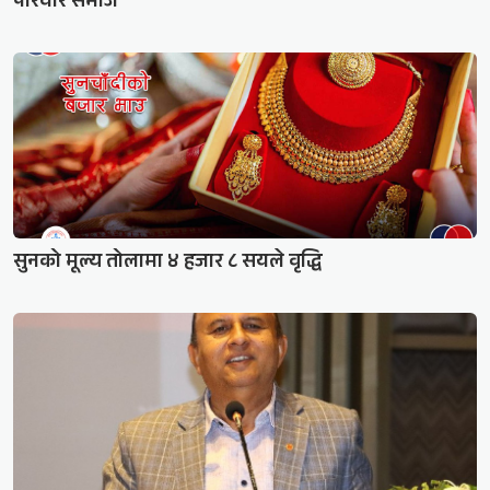
परियार समाज
सुनको मूल्य तोलामा ४ हजार ८ सयले वृद्धि