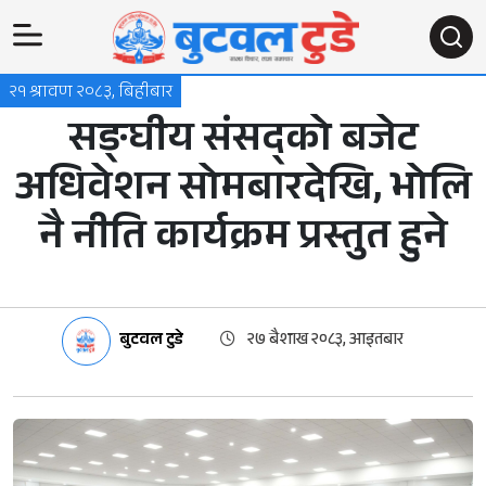
२१ श्रावण २०८३, बिहीबार
सङ्घीय संसद्को बजेट
अधिवेशन सोमबारदेखि, भोलि
नै नीति कार्यक्रम प्रस्तुत हुने
बुटवल टुडे
२७ बैशाख २०८३, आइतबार