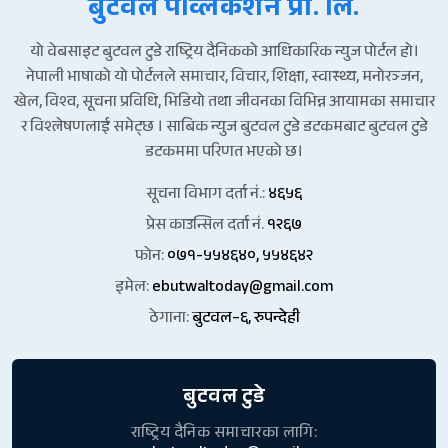
बुटवल पव्लिकेशन प्रा. लि.
यो वेबसाइट बुटवल टुडे राष्ट्रिय दैनिकको आधिकारिक न्युज पोर्टल हो।
नेपाली भाषाको यो पोर्टलले समाचार, विचार, शिक्षा, स्वास्थ्य, मनोरञ्जन,
खेल, विश्व, सूचना प्रविधि, भिडियो तथा जीवनका विभिन्न आयामका समाचार
र विश्लेषणलाई समेट्छ । साबिक न्युज बुटवल टुडे डटकमबाट बुटवल टुडे
डटकममा परिणत भएको छ।
सूचना विभाग दर्ता नं.:
४६५६
प्रेस काउन्सिल दर्ता नं.
१२६७
फोन:
०७१-५५४६४०, ५५४६४२
इमेल:
ebutwaltoday@gmail.com
ठेगाना:
बुटवल–६, रुपन्देही
बुटवल टुडे
राष्ट्रिय दैनिक समाचारका लागि: