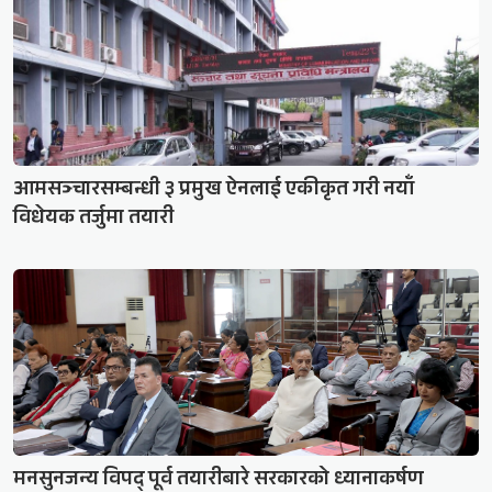
आमसञ्चारसम्बन्धी ३ प्रमुख ऐनलाई एकीकृत गरी नयाँ
विधेयक तर्जुमा तयारी
मनसुनजन्य विपद् पूर्व तयारीबारे सरकारको ध्यानाकर्षण