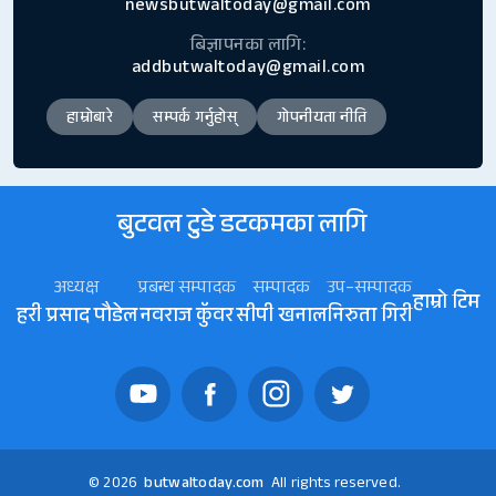
newsbutwaltoday@gmail.com
बिज्ञापनका लागि:
addbutwaltoday@gmail.com
हाम्रोबारे
सम्पर्क गर्नुहोस्
गोपनीयता नीति
बुटवल टुडे डटकमका लागि
अध्यक्ष
प्रबन्ध सम्पादक
सम्पादक
उप–सम्पादक
हाम्रो टिम
हरी प्रसाद पौडेल
नवराज कॅुवर
सीपी खनाल
निरुता गिरी
© 2026
butwaltoday.com
All rights reserved.