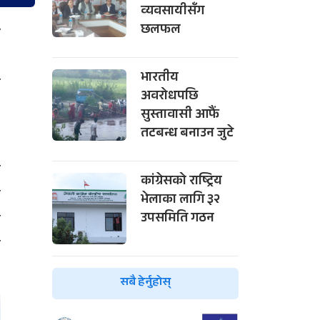
व्यवसायीसँग
छलफल
य
,
भारतीय
र
अवरोधपछि
,
सुस्तावासी आफैं
तटबन्ध बनाउन जुटे
ः
कांग्रेसको राष्ट्रिय
न
भेलाका लागि ३२
ा
उपसमिति गठन
त
सबै हेर्नुहोस्