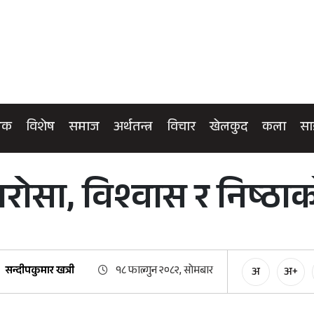
िक
विशेष
समाज
अर्थतन्त्र
विचार
खेलकुद
कला
सा
भरोसा, विश्वास र निष्ठा
सन्दीपकुमार खत्री
१८ फाल्गुन २०८२, सोमबार
अ
अ+