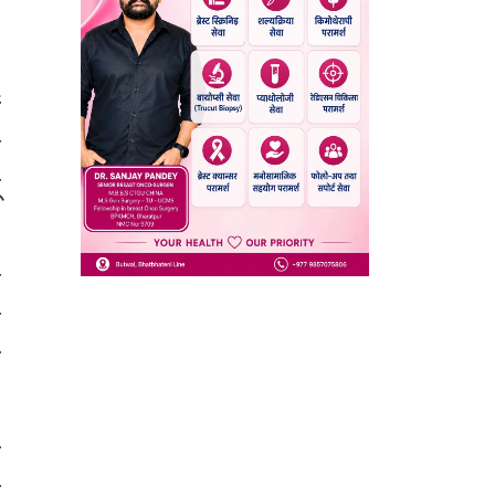
,
ई
ा
ू
क
ा
ी
ी
र