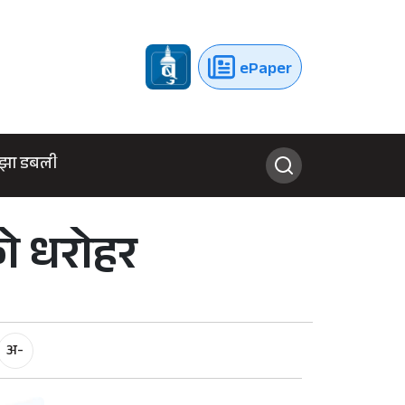
ePaper
झा डबली
को धरोहर
अ-