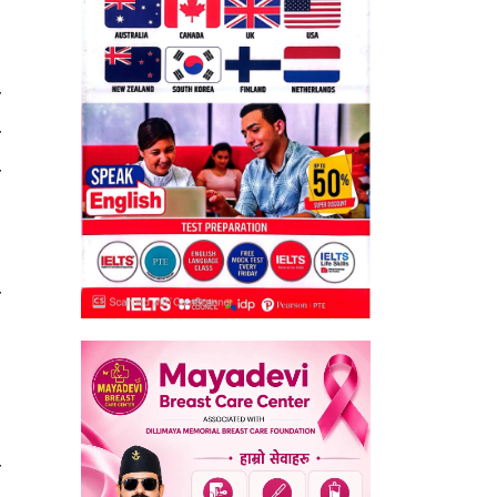
ो
न
ा
ी
ी
।
,
य