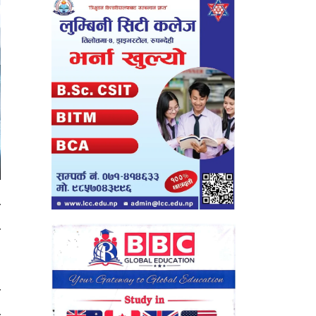
ा
न
न