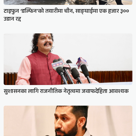
टाइफुन ‘डल्फिन’को तयारीमा चीन, साङ्घाईमा एक हजार ३००
उडान रद्द
सुशासनका लागि राजनीतिक नेतृत्वमा जवाफदेहिता आवश्यक