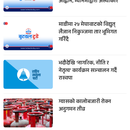
आह्वान, म्यानमाद्वारा अस्वीकार
माडीमा २५ मेघावाटको विद्युत्
लैजान निकुञ्जमा तार भूमिगत
गरिँदै
भदौदेखि ‘नागरिक, नीति र
नेतृत्व’ कार्यक्रम सञ्चालन गर्दै
रास्वपा
ग्यासको कालोबजारी रोक्न
अनुगमन तीव्र