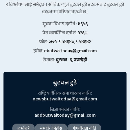
र विश्लेषणलाई समेट्छ । साबिक न्युज बुटवल टुडे डटकमबाट बुटवल टुडे
डटकममा परिणत भएको छ।
सूचना विभाग दर्ता नं.:
४६५६
प्रेस काउन्सिल दर्ता नं.
१२६७
फोन:
०७१-५५४६४०, ५५४६४२
इमेल:
ebutwaltoday@gmail.com
ठेगाना:
बुटवल–६, रुपन्देही
बुटवल टुडे
राष्ट्रिय दैनिक समाचारका लागि:
newsbutwaltoday@gmail.com
बिज्ञापनका लागि:
addbutwaltoday@gmail.com
हाम्रोबारे
सम्पर्क गर्नुहोस्
गोपनीयता नीति