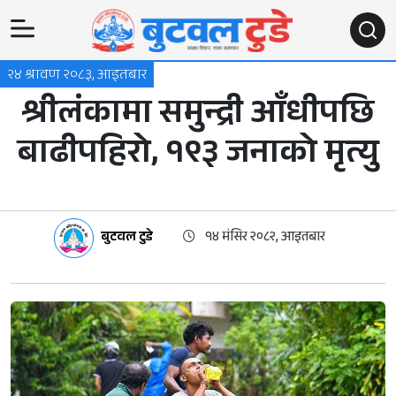
२४ श्रावण २०८३, आइतबार
श्रीलंकामा समुन्द्री आँधीपछि
बाढीपहिरो, १९३ जनाको मृत्यु
बुटवल टुडे
१४ मंसिर २०८२, आइतबार