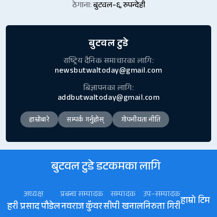
ठेगाना:
बुटवल–६, रुपन्देही
बुटवल टुडे
राष्ट्रिय दैनिक समाचारका लागि:
newsbutwaltoday@gmail.com
बिज्ञापनका लागि:
addbutwaltoday@gmail.com
हाम्रोबारे
सम्पर्क गर्नुहोस्
गोपनीयता नीति
बुटवल टुडे डटकमका लागि
अध्यक्ष
प्रबन्ध सम्पादक
सम्पादक
उप–सम्पादक
हाम्रो टिम
हरी प्रसाद पौडेल
नवराज कॅुवर
सीपी खनाल
निरुता गिरी