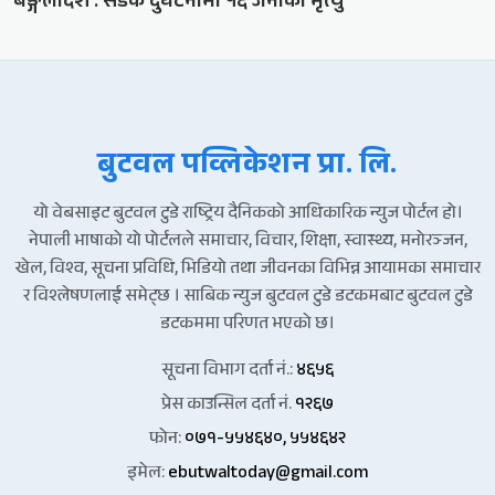
बङ्गलादेश : सडक दुर्घटनामा १६ जनाको मृत्यु
बुटवल पव्लिकेशन प्रा. लि.
यो वेबसाइट बुटवल टुडे राष्ट्रिय दैनिकको आधिकारिक न्युज पोर्टल हो।
नेपाली भाषाको यो पोर्टलले समाचार, विचार, शिक्षा, स्वास्थ्य, मनोरञ्जन,
खेल, विश्व, सूचना प्रविधि, भिडियो तथा जीवनका विभिन्न आयामका समाचार
र विश्लेषणलाई समेट्छ । साबिक न्युज बुटवल टुडे डटकमबाट बुटवल टुडे
डटकममा परिणत भएको छ।
सूचना विभाग दर्ता नं.:
४६५६
प्रेस काउन्सिल दर्ता नं.
१२६७
फोन:
०७१-५५४६४०, ५५४६४२
इमेल:
ebutwaltoday@gmail.com