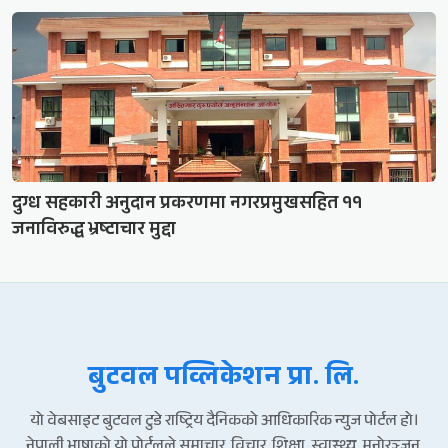
दुग्ध सहकारी अनुदान प्रकरणमा नगरप्रमुखसहित ११
जनाविरुद्ध भ्रष्टाचार मुद्दा
बुटवल पव्लिकेशन प्रा. लि.
यो वेबसाइट बुटवल टुडे राष्ट्रिय दैनिकको आधिकारिक न्युज पोर्टल हो।
नेपाली भाषाको यो पोर्टलले समाचार, विचार, शिक्षा, स्वास्थ्य, मनोरञ्जन,