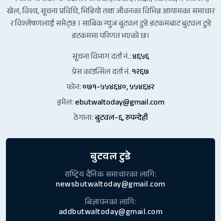
खेल, विश्व, सूचना प्रविधि, भिडियो तथा जीवनका विभिन्न आयामका समाचार
र विश्लेषणलाई समेट्छ । साबिक न्युज बुटवल टुडे डटकमबाट बुटवल टुडे
डटकममा परिणत भएको छ।
सूचना विभाग दर्ता नं.:
४६५६
प्रेस काउन्सिल दर्ता नं.
१२६७
फोन:
०७१-५५४६४०, ५५४६४२
इमेल:
ebutwaltoday@gmail.com
ठेगाना:
बुटवल–६, रुपन्देही
बुटवल टुडे
राष्ट्रिय दैनिक समाचारका लागि:
newsbutwaltoday@gmail.com
बिज्ञापनका लागि:
addbutwaltoday@gmail.com