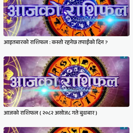
आइतबारको राशिफल : कस्तो रहनेछ तपाईंको दिन ?
आजको राशिफल ( २०८२ असोज८ गते बुधबार )