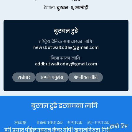
ठेगाना:
बुटवल–६, रुपन्देही
बुटवल टुडे
राष्ट्रिय दैनिक समाचारका लागि:
newsbutwaltoday@gmail.com
बिज्ञापनका लागि:
addbutwaltoday@gmail.com
हाम्रोबारे
सम्पर्क गर्नुहोस्
गोपनीयता नीति
बुटवल टुडे डटकमका लागि
अध्यक्ष
प्रबन्ध सम्पादक
सम्पादक
उप–सम्पादक
हाम्रो टिम
हरी प्रसाद पौडेल
नवराज कॅुवर
सीपी खनाल
निरुता गिरी