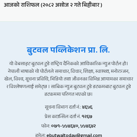
आजको राशिफल (२०८२ असोज २ गते बिहीबार )
बुटवल पव्लिकेशन प्रा. लि.
यो वेबसाइट बुटवल टुडे राष्ट्रिय दैनिकको आधिकारिक न्युज पोर्टल हो।
नेपाली भाषाको यो पोर्टलले समाचार, विचार, शिक्षा, स्वास्थ्य, मनोरञ्जन,
खेल, विश्व, सूचना प्रविधि, भिडियो तथा जीवनका विभिन्न आयामका समाचार
र विश्लेषणलाई समेट्छ । साबिक न्युज बुटवल टुडे डटकमबाट बुटवल टुडे
डटकममा परिणत भएको छ।
सूचना विभाग दर्ता नं.:
४६५६
प्रेस काउन्सिल दर्ता नं.
१२६७
फोन:
०७१-५५४६४०, ५५४६४२
इमेल:
ebutwaltoday@gmail.com