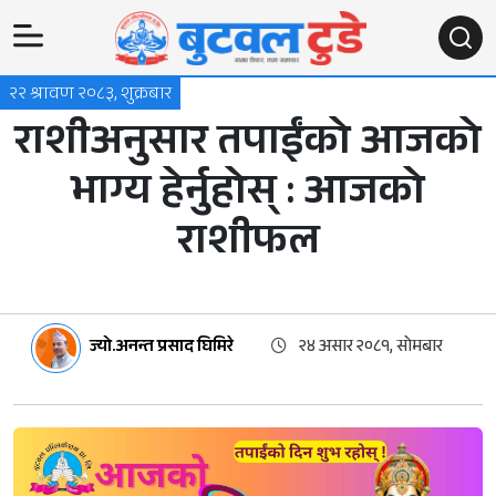
२२ श्रावण २०८३, शुक्रबार
राशीअनुसार तपाईंको आजको
भाग्य हेर्नुहोस् : आजको
राशीफल
ज्यो.अनन्त प्रसाद घिमिरे
२४ असार २०८१, सोमबार