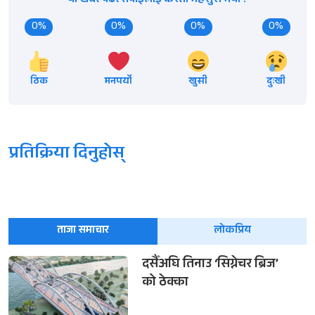
यो खबर पढेर तपाईलाई कस्तो महसुस भयो ?
0%
0%
0%
0%
ठिक
मनपर्यो
खुसी
दुःखी
प्रतिक्रिया दिनुहोस्
ताजा समाचार
लोकप्रिय
दसैँअघि तिनाउ ‘सिग्नेचर ब्रिज’
को ठेक्का