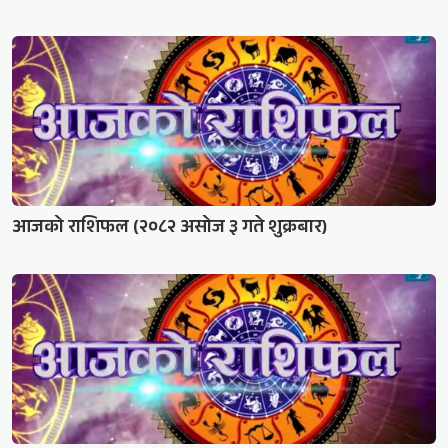
आजको राशिफल (२०८२ असोज ३ गते शुक्रबार)