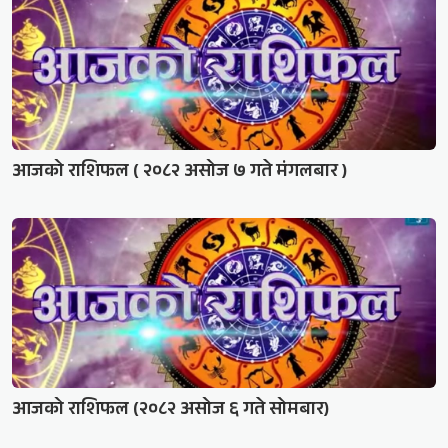
आजको राशिफल ( २०८२ असोज ७ गते मंगलबार )
आजको राशिफल (२०८२ असोज ६ गते सोमबार)