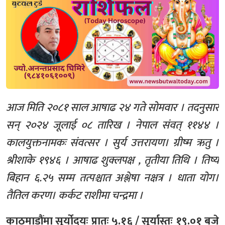
आज मिति २०८१ साल आषाढ २४ गते सोमवार । तदनुसार
सन् २०२४ जूलाई ०८ तारिख । नेपाल संवत् ११४४ ।
कालयुक्तनामकः संवत्सर । सुर्य उत्तरायण। ग्रीष्म ऋतु ।
श्रीशाके १९४६ । आषाढ शुक्लपक्ष , तृतीया तिथि । तिष्य
बिहान ६.२५ सम्म तत्पश्चात अश्लेषा नक्षत्र । धाता योग।
तैतिल करण। कर्कट राशीमा चन्द्रमा ।
काठमाडौंमा सूर्योदयः प्रातः ५.१६ / सूर्यास्तः १९.०१ बजे