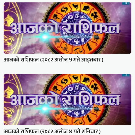
आजको राशिफल (२०८२ असोज ५ गते आइतबार )
आजको राशिफल (२०८२ असोज ४ गते शनिबार )