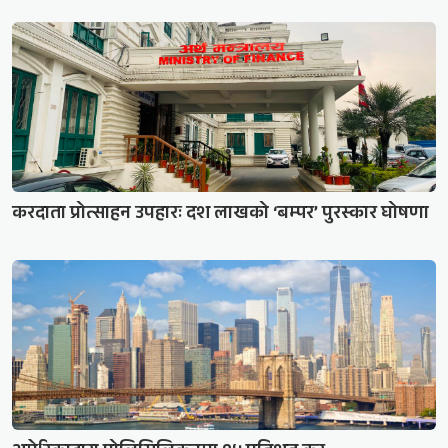
करदाता प्रोत्साहन उपहारः दश लाखको ‘बम्पर’ पुरस्कार घोषणा