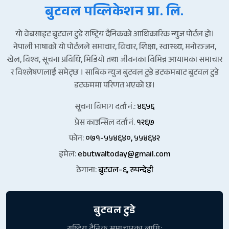
बुटवल पव्लिकेशन प्रा. लि.
यो वेबसाइट बुटवल टुडे राष्ट्रिय दैनिकको आधिकारिक न्युज पोर्टल हो।
नेपाली भाषाको यो पोर्टलले समाचार, विचार, शिक्षा, स्वास्थ्य, मनोरञ्जन,
खेल, विश्व, सूचना प्रविधि, भिडियो तथा जीवनका विभिन्न आयामका समाचार
र विश्लेषणलाई समेट्छ । साबिक न्युज बुटवल टुडे डटकमबाट बुटवल टुडे
डटकममा परिणत भएको छ।
सूचना विभाग दर्ता नं.:
४६५६
प्रेस काउन्सिल दर्ता नं.
१२६७
फोन:
०७१-५५४६४०, ५५४६४२
इमेल:
ebutwaltoday@gmail.com
ठेगाना:
बुटवल–६, रुपन्देही
बुटवल टुडे