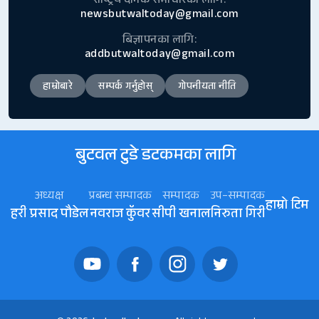
राष्ट्रिय दैनिक समाचारका लागि:
newsbutwaltoday@gmail.com
बिज्ञापनका लागि:
addbutwaltoday@gmail.com
हाम्रोबारे
सम्पर्क गर्नुहोस्
गोपनीयता नीति
बुटवल टुडे डटकमका लागि
अध्यक्ष
प्रबन्ध सम्पादक
सम्पादक
उप–सम्पादक
हाम्रो टिम
हरी प्रसाद पौडेल
नवराज कॅुवर
सीपी खनाल
निरुता गिरी