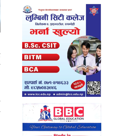
ै
न
छ
न