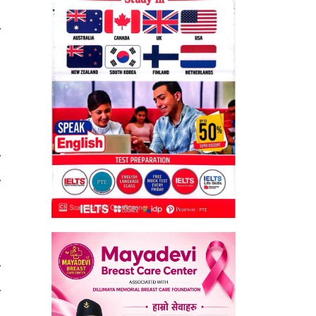
त
।
ट
ा
छ
ि