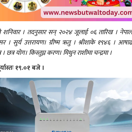
शनिवार । तदनुसार सन् २०२४ जूलाई ०६ तारिख । नेपा
र । सुर्य उत्तरायण। ग्रीष्म ऋतु । श्रीशाके १९४६ । आषा
षत्र । छत्र योग। किस्तुघ्न करण। मिथुन राशीमा चन्द्रमा ।
र्यास्तः १९.०१ बजे ।