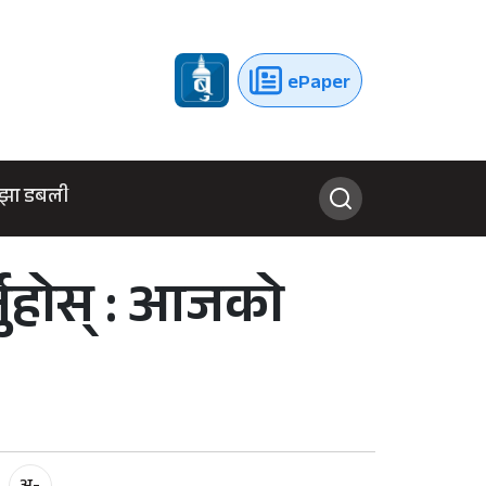
ePaper
झा डबली
नुहोस् : आजको