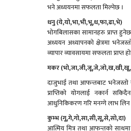
भने अध्ययनमा सफलता मिल्नेछ ।
धनु (ये,यो,भा,भी,भू,ध,फा,ढा,भे)
भोगबिलासका सामानहरु प्राप्त हुन
अध्ययन अध्यापनको क्षेत्रमा भनेजस्तो
व्यापार व्यावसायमा सफलता प्राप्त ह
मकर (भो,जा,जी,जू,जे,जो,ख,खी,खू,
दाजुभाई तथा आफन्तबाट भनेजस्तो 
प्राप्तिको योगलाई नकार्न सकि
आधुनिकिकरण गरि मनग्गे लाभ लिन
कुम्भ (गू,गे,गो,सा,सी,सू,से,सो,दा)
आत्मिय मित्र तथा आफन्तको साथमा छ