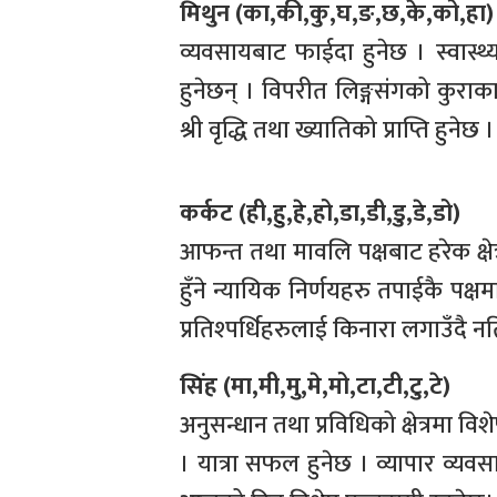
मिथुन (का,की,कु,घ,ङ,छ,के,को,हा)
व्यवसायबाट फाईदा हुनेछ । स्वास्थ्
हुनेछन् । विपरीत लिङ्गसंगको कुराकानि
श्री वृद्धि तथा ख्यातिको प्राप्ति हुनेछ ।
कर्कट (ही,हु,हे,हो,डा,डी,डु,डे,डो)
आफन्त तथा मावलि पक्षबाट हरेक क्ष
हुँने न्यायिक निर्णयहरु तपाईकै पक्षमा
प्रतिश्पर्धिहरुलाई किनारा लगाउँदै न
सिंह (मा,मी,मु,मे,मो,टा,टी,टु,टे)
अनुसन्धान तथा प्रविधिको क्षेत्रमा
। यात्रा सफल हुनेछ । व्यापार व्यवसा