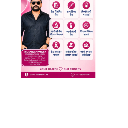
ो
ि
ु
े
छ
ि