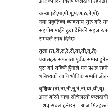
आजको दिन विशेष फलदायी रहनेछ। ध
कन्या (टो,पा,पी,पू,ष,ण,ठ,पे,पो)
नया प्रकृतिको व्यावसाय सुरु गरि 
सहयोग पाईने हुदा दैनिकी सहज रुपम
समयले साथ दिनेछ ।
तुला (रा,री,रु,रे,रो,ता,ती,तू,ते)
प्रयासहरु सफलता पुर्वक सम्पन्न हुन
पुरा गर्न सकिने हुँनाले मन प्रशन्न 
भबिश्यको लागि भौतिक सम्पति जोड्
बृश्चिक (तो,ना,नी,नू,ने,नो,या,यी,यू)
आज गरिने यात्रा सोचेजस्तो फलदायी 
। शत्रु सबल हुनेछन् । आज मित्रहरुले 