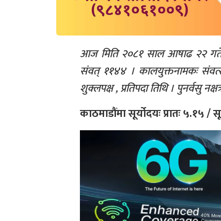
आज मिति २०८१ साल आषाढ २२ गते 
संवत् ११४४ । कालयुक्तनामकः संवत्स
शुक्लपक्ष , प्रतिपदा तिथि । पुनर्वसु नक्
काठमाडौंमा सूर्योदयः प्रातः ५.१५ / सू