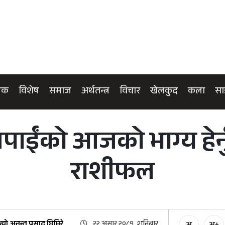
िक
विशेष
समाज
अर्थतन्त्र
विचार
खेलकुद
कला
सा
पाईंको आजको भाग्य हेर्
राशीफल
ज्यो.अनन्त प्रसाद घिमिरे
२२ असार २०८१, शनिबार