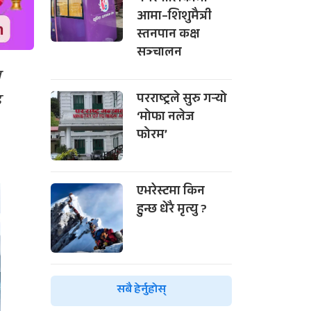
आमा–शिशुमैत्री
स्तनपान कक्ष
सञ्चालन
ल
ढ
परराष्ट्रले सुरु गर्‍यो
‘मोफा नलेज
फोरम’
एभरेस्टमा किन
हुन्छ धेरै मृत्यु ?
सबै हेर्नुहोस्