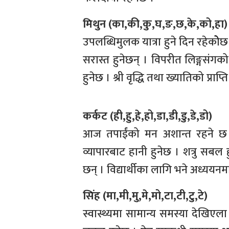
मिथुन (का,की,कु,घ,ङ,छ,के,को,हा)
उपलब्धिमुलक यात्रा हुने दिन रहेकोेछ
सरास्त हुनेछन् । विपरीत लिङ्गसंगको क
हुनेछ । श्री वृद्धि तथा ख्यातिको प्राप्त
कर्कट (ही,हु,हे,हो,डा,डी,डु,डे,डो)
आज तपाईंको मन अशान्त रहने छ ।
व्यापारबाट हानी हुनेछ । शत्रु सबल ह
छन् । विद्यार्थीका लागि भने अध्यय
सिंह (मा,मी,मु,मे,मो,टा,टी,टु,टे)
स्वास्थ्यमा सामान्य समस्या देखिएल