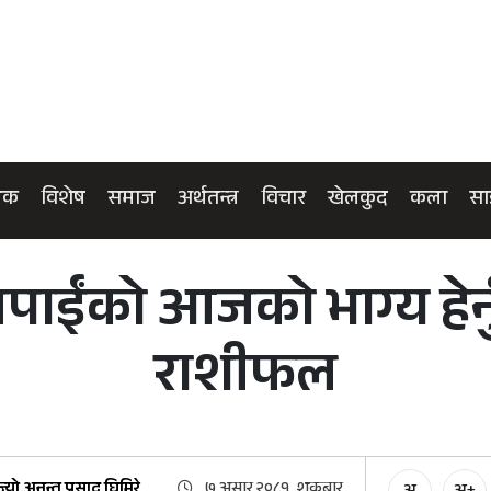
िक
विशेष
समाज
अर्थतन्त्र
विचार
खेलकुद
कला
सा
पाईंको आजको भाग्य हेर्
राशीफल
ज्यो.अनन्त प्रसाद घिमिरे
७ असार २०८१, शुक्रबार