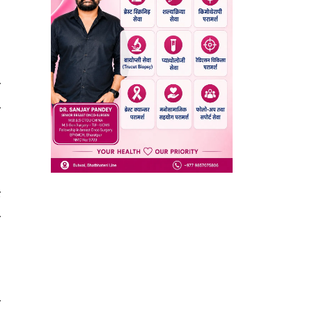
ो
ी
छ
क
ा
ी