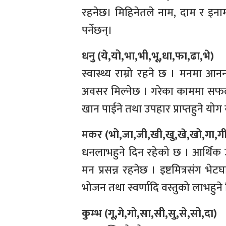
रहनेछ। मिहिनेतले नाम, दाम र इना
पर्नेछन्।
धनु (ये,यो,भा,भी,भू,धा,फा,ढा,भे)
स्वास्थ्य राम्रो रहने छ । मनमा आ
अवसर मिल्नेछ । गरेका काममा सफलत
खान पाईने तथा उपहार प्राप्तहुने योग
मकर (भो,जा,जी,खी,खु,खे,खो,गा,गी
धनलाभहुने दिन रहेको छ । आर्थिक उ
मन प्रसन्न रहनेछ । इष्टमित्रसंग भेटघ
भोजन तथा स्वर्णादि वस्तुको लाभहुने
कुम्भ (गू,गे,गो,सा,सी,सु,से,सो,दा)