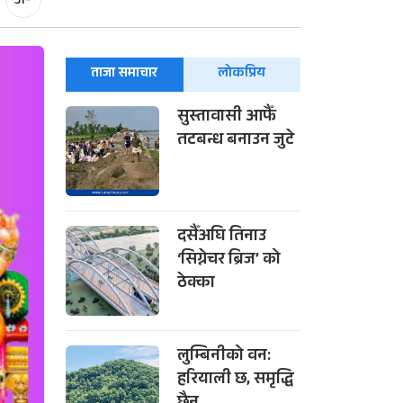
अ-
ताजा समाचार
लोकप्रिय
सुस्तावासी आफैँ
तटबन्ध बनाउन जुटे
दसैँअघि तिनाउ
‘सिग्नेचर ब्रिज’ को
ठेक्का
लुम्बिनीको वन:
हरियाली छ, समृद्धि