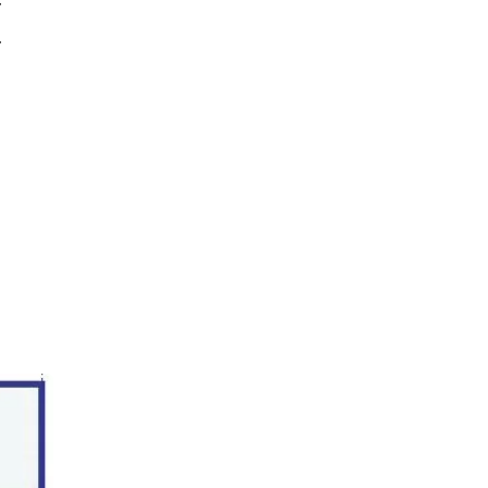
ै
े
।
।