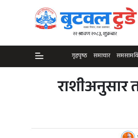
२२ श्रावण २०८३, शुक्रबार
गृहपृष्ठ
समाचार
समसामय
राशीअनुसार त