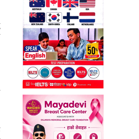
ु
त
।
े
ै