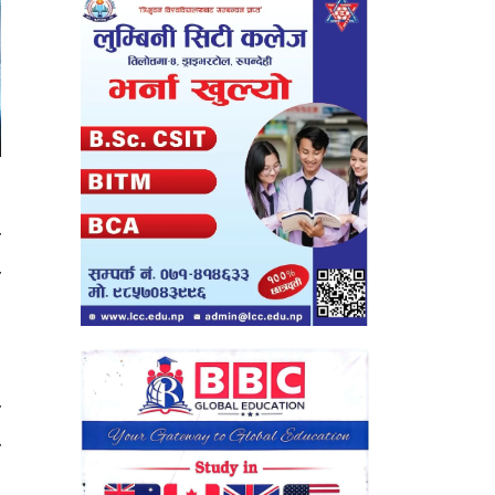
ो
ा
न
न