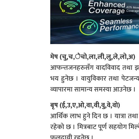
मेष (चु,च,ेचो,ला,ली,लु,ले,लो,अ)
आफन्तजनहरुसँग वादविवाद तथा झगडा
भय हुनेछ । वायुविकार तथा पेटजन
व्यापारमा सामान्य समस्या आउनेछ ।
बृष (ई,उ,ए,ओ,वा,वी,वु,वे,वो)
आर्थिक लाभ हुने दिन छ । यात्रा त
रहेको छ । मित्रबाट पूर्ण सहयोग मिल
फलदायी रहनेछ ।