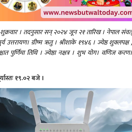
्रवार । तदनुसार सन् २०२४ जून २१ तारिख । नेपाल संवत
उत्तरायण। ग्रीष्म ऋतु । श्रीशाके १९४६ । ज्येष्ठ शुक्लपक्ष 
चात पुर्णिमा तिथि । ज्येष्ठा नक्षत्र । शुभ योग। वणिज करण
र्यास्तः १९.०२ बजे ।