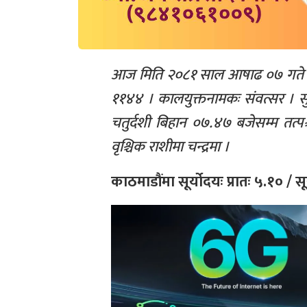
आज मिति २०८१ साल आषाढ ०७ गते शुक
११४४ । कालयुक्तनामकः संवत्सर । सुर्य 
चतुर्दशी बिहान ०७.४७ बजेसम्म तत्पश्
वृश्चिक राशीमा चन्द्रमा ।
काठमाडौंमा सूर्योदयः प्रातः ५.१० / सू