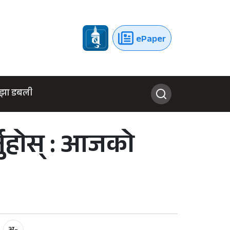
ePaper
झा डबली
नुहोस् : आजको