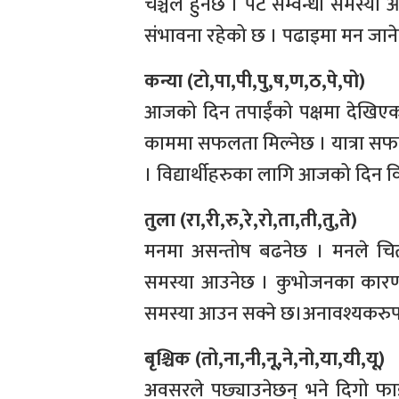
चञ्चल हुनेछ । पेट सम्वन्धी समस्य
संभावना रहेको छ । पढाइमा मन जानेछ
कन्या (टो,पा,पी,पु,ष,ण,ठ,पे,पो)
आजको दिन तपाईंको पक्षमा देखिएक
काममा सफलता मिल्नेछ । यात्रा सफल 
। विद्यार्थीहरुका लागि आजको दिन 
तुला (रा,री,रु,रे,रो,ता,ती,तु,ते)
मनमा असन्तोष बढनेछ । मनले चित
समस्या आउनेछ । कुभोजनका कारणले स
समस्या आउन सक्ने छ।अनावश्यकरुपम
बृश्चिक (तो,ना,नी,नू,ने,नो,या,यी,यू)
अवसरले पछ्याउनेछन् भने दिगो फ