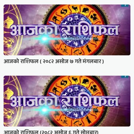
आजको राशिफल ( २०८२ असोज ७ गते मंगलबार )
आजको राशिफल (२०८२ असोज ६ गते सोमबार)