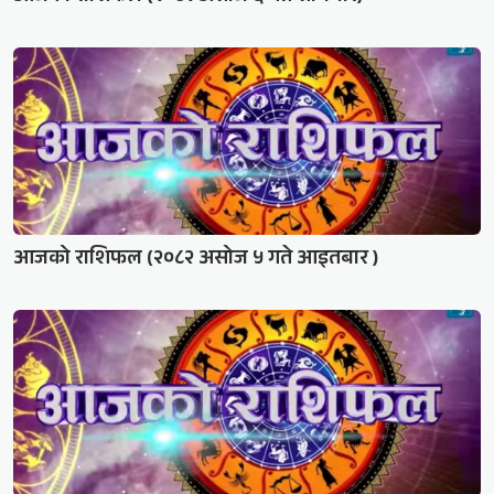
आजको राशिफल (२०८२ असोज ५ गते आइतबार )