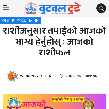
२१ श्रावण २०८३, बिहीबार
राशीअनुसार तपाईंको आजको
भाग्य हेर्नुहोस् : आजको
राशीफल
ज्यो.अनन्त प्रसाद घिमिरे
२ असार २०८१, आइतबार