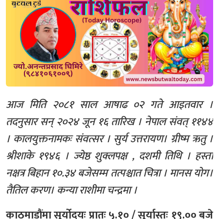
आज मिति २०८१ साल आषाढ ०२ गते आइतवार ।
तदनुसार सन् २०२४ जून १६ तारिख । नेपाल संवत् ११४४
। कालयुक्तनामकः संवत्सर । सुर्य उत्तरायण। ग्रीष्म ऋतु ।
श्रीशाके १९४६ । ज्येष्ठ शुक्लपक्ष , दशमी तिथि । हस्ता
नक्षत्र बिहान १०.३४ बजेसम्म तत्पश्चात चित्रा । मानस योग।
तैतिल करण। कन्या राशीमा चन्द्रमा ।
काठमाडौंमा सूर्योदयः प्रातः ५.१० / सूर्यास्तः १९.०० बजे