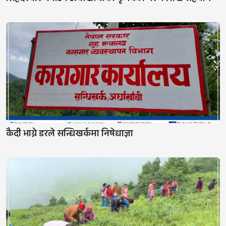
कैदी भाग्ने डरले सन्धिखर्कमा निषेधाज्ञा