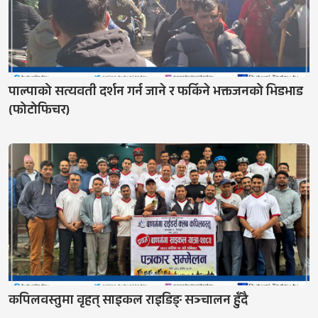
पाल्पाको सत्यवती दर्शन गर्न जाने र फर्किने भक्तजनको भिडभाड
(फोटोफिचर)
कपिलवस्तुमा वृहत् साइकल राइडिङ् सञ्चालन हुँदै