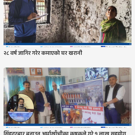
२८ वर्ष जागिर गरेर कमाएको घर खरानी
सिंहदरबार बनाउन अर्घाखाँचीका कृषकले गरे १ लाख सहयोग