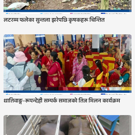
लटरम्म फलेका सुन्तला झरेपछि कृषकहरू चिन्तित
धातिवाङ्ग-रूपन्देही सम्पर्क समाजको तिज मिलन कार्यक्रम