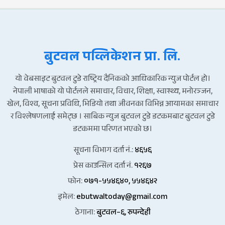
बुटवल पव्लिकेशन प्रा. लि.
यो वेबसाइट बुटवल टुडे राष्ट्रिय दैनिकको आधिकारिक न्युज पोर्टल हो।
नेपाली भाषाको यो पोर्टलले समाचार, विचार, शिक्षा, स्वास्थ्य, मनोरञ्जन,
खेल, विश्व, सूचना प्रविधि, भिडियो तथा जीवनका विभिन्न आयामका समाचार
र विश्लेषणलाई समेट्छ । साबिक न्युज बुटवल टुडे डटकमबाट बुटवल टुडे
डटकममा परिणत भएको छ।
सूचना विभाग दर्ता नं.:
४६५६
प्रेस काउन्सिल दर्ता नं.
१२६७
फोन:
०७१-५५४६४०, ५५४६४२
इमेल:
ebutwaltoday@gmail.com
ठेगाना:
बुटवल–६, रुपन्देही