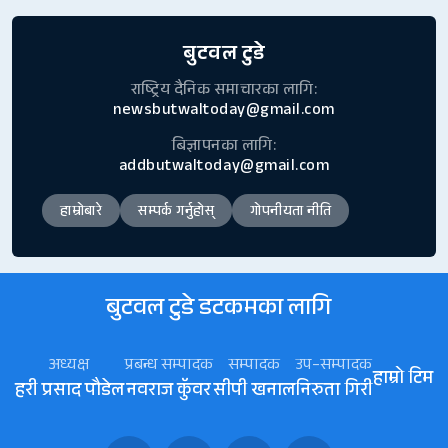
बुटवल टुडे
राष्ट्रिय दैनिक समाचारका लागि:
newsbutwaltoday@gmail.com
बिज्ञापनका लागि:
addbutwaltoday@gmail.com
हाम्रोबारे
सम्पर्क गर्नुहोस्
गोपनीयता नीति
बुटवल टुडे डटकमका लागि
अध्यक्ष
प्रबन्ध सम्पादक
सम्पादक
उप–सम्पादक
हाम्रो टिम
हरी प्रसाद पौडेल
नवराज कॅुवर
सीपी खनाल
निरुता गिरी