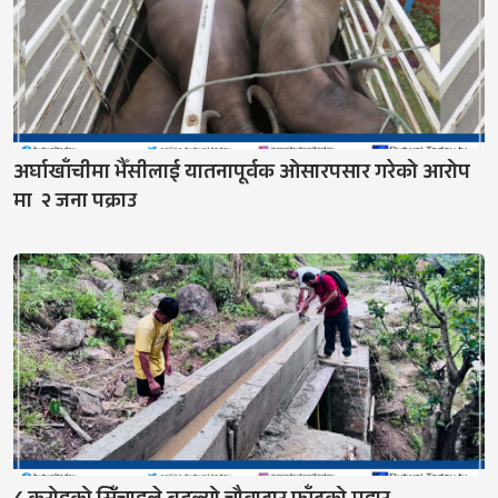
अर्घाखाँचीमा भैँसीलाई यातनापूर्वक ओसारपसार गरेको आरोप
मा २ जना पक्राउ