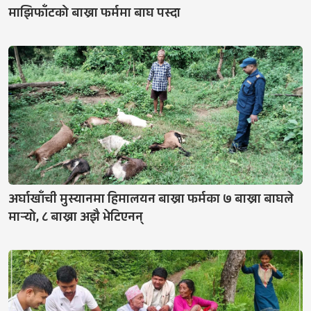
माझिफाँटको बाख्रा फर्ममा बाघ पस्दा
अर्घाखाँची मुस्यानमा हिमालयन बाख्रा फर्मका ७ बाख्रा बाघले
मार्‍यो, ८ बाख्रा अझै भेटिएनन्