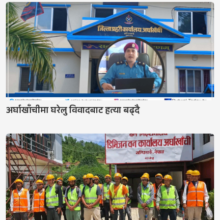
अर्घाखाँचीमा घरेलु विवादबाट हत्या बढ्दै