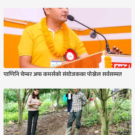
पाणिनि चेम्बर अफ कमर्सको संयोजकका पोख्रेल सर्वसम्मत