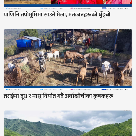
पाणिनि तपोभूमिमा साउने मेला, भक्तजनहरूको घुँइचो
तराईमा दूध र मासु निर्यात गर्दै अर्घाखाँचीका कृषकहरू