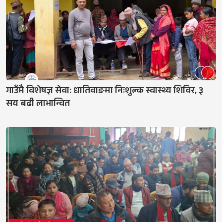
गाउँमै विशेषज्ञ सेवा: धातिवाङमा निःशुल्क स्वास्थ्य शिविर, ३
सय बढी लाभान्वित