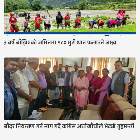
३ वर्ष बाँझिएको जमिनमा १८० मुरी धान फलाउने लक्ष्य
बाँदर नियन्त्रण गर्न माग गर्दै कांग्रेस अर्घाखाँचीले भेट्याे गृहमन्त्री