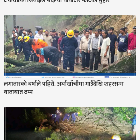
८ करोडको सिँचाइले बदल्यो चौवाटार फाँटको मुहार
लगातारको वर्षाले पहिरो, अर्घाखाँचीमा गाउँदेखि शहरसम्म
यातायात ठप्प