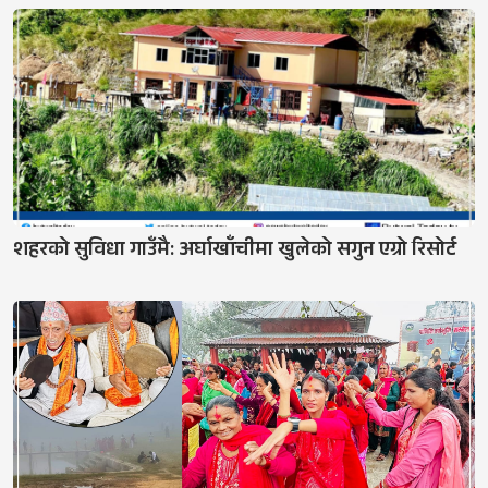
शहरको सुविधा गाउँमै: अर्घाखाँचीमा खुलेको सगुन एग्रो रिसोर्ट