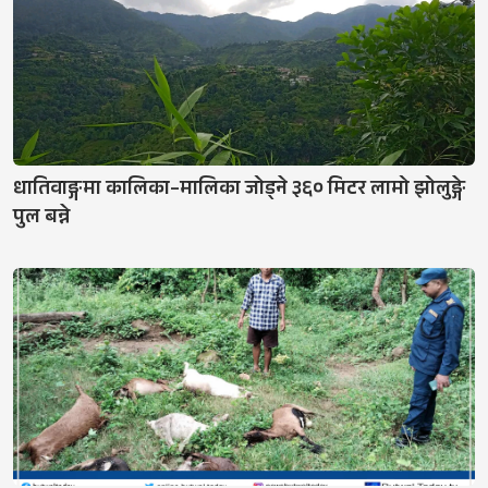
धातिवाङ्गमा कालिका–मालिका जोड्ने ३६० मिटर लामो झोलुङ्गे
पुल बन्ने