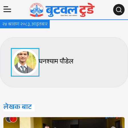
२४ श्रावण २०८३, आइतबार
घनश्याम पौडेल
लेखक बाट