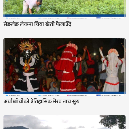
सेङलेङ लेकमा चिया खेती फैलाउँदै
अर्घाखाँचीको ऐतिहासिक भैरव नाच सुरु