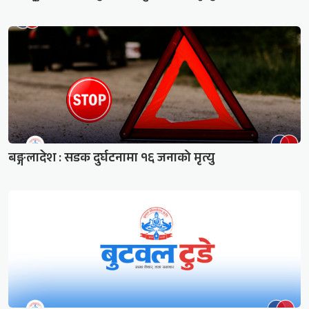
बङ्गलादेश : सडक दुर्घटनामा १६ जनाको मृत्यु