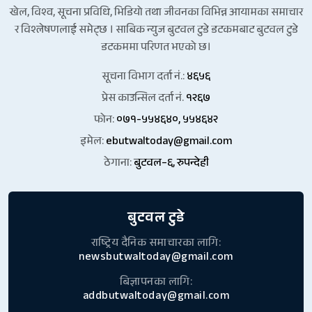
खेल, विश्व, सूचना प्रविधि, भिडियो तथा जीवनका विभिन्न आयामका समाचार
र विश्लेषणलाई समेट्छ । साबिक न्युज बुटवल टुडे डटकमबाट बुटवल टुडे
डटकममा परिणत भएको छ।
सूचना विभाग दर्ता नं.:
४६५६
प्रेस काउन्सिल दर्ता नं.
१२६७
फोन:
०७१-५५४६४०, ५५४६४२
इमेल:
ebutwaltoday@gmail.com
ठेगाना:
बुटवल–६, रुपन्देही
बुटवल टुडे
राष्ट्रिय दैनिक समाचारका लागि:
newsbutwaltoday@gmail.com
बिज्ञापनका लागि:
addbutwaltoday@gmail.com