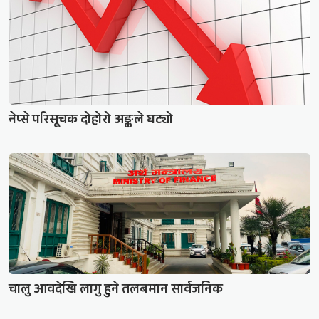
नेप्से परिसूचक दोहोरो अङ्कले घट्यो
चालु आवदेखि लागु हुने तलबमान सार्वजनिक