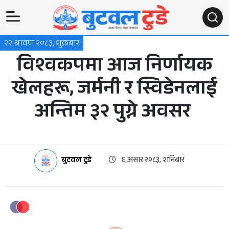
२२ श्रावण २०८३, शुक्रबार
विश्वकपमा आज निर्णायक
खेलहरू, जर्मनी र स्विडेनलाई
अन्तिम ३२ पुग्ने अवसर
बुटवल टुडे
६ असार २०८३, शनिबार