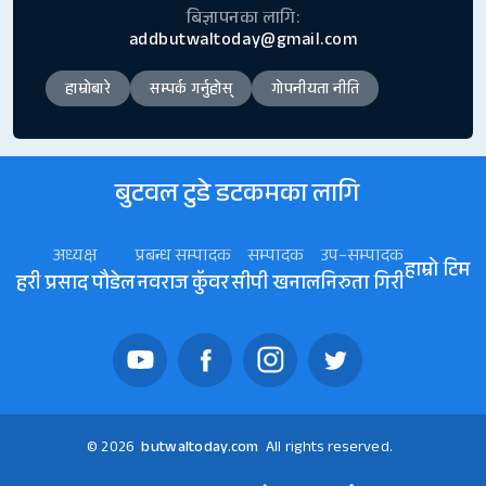
बिज्ञापनका लागि:
addbutwaltoday@gmail.com
हाम्रोबारे
सम्पर्क गर्नुहोस्
गोपनीयता नीति
बुटवल टुडे डटकमका लागि
अध्यक्ष
प्रबन्ध सम्पादक
सम्पादक
उप–सम्पादक
हाम्रो टिम
हरी प्रसाद पौडेल
नवराज कॅुवर
सीपी खनाल
निरुता गिरी
© 2026
butwaltoday.com
All rights reserved.