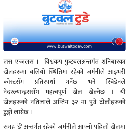
लस एन्जलस । विश्वकप फुटबलअन्तर्गत शनिबारका
खेलहरूमा बलियो स्थितिमा रहेको जर्मनीले आइभरी
कोस्टसँग प्रतिस्पर्धा गर्नेछ भने स्विडेनले
नेदरल्यान्ड्ससँग महत्वपूर्ण खेल खेल्नेछ । यी
खेलहरूको नतिजाले अन्तिम ३२ मा पुग्ने टोलीहरूको
टुङ्गो लाग्नेछ ।
समूह ‘ई’ अन्तर्गत रहेको जर्मनीले आफ्नो पहिलो खेलमा