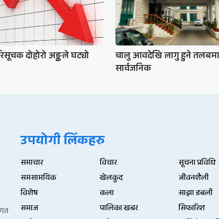
परिसूचक दोहोरो अङ्कले घट्यो
चालु आवदेखि लागु हुने तलबम
सार्वजनिक
उपयोगी लिंकहरु
समाचार
विचार
सूचना प्रविधि
समसामयिक
खेलकुद
जीवनशैली
विशेष
कला
साझा डबली
समाज
पालिका खबर
सिफारिश
िणत