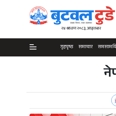
२४ श्रावण २०८३, आइतबार
गृहपृष्ठ
समाचार
समसामय
ने