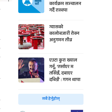
कार्यक्रम सञ्चालन
ो
गर्दै रास्वपा
४
ग्यासको
कालोबजारी रोक्न
र
अनुगमन तीव्र
र
द
एउटा कुरा ख्याल
गर्नू, ‘तर्साएर म
तर्सिन्नँ, दबाएर
य
दबिन्नँ’ : गगन थापा
सबै हेर्नुहोस्
ा
ा