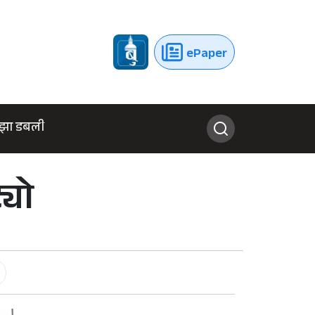
ePaper
झा डबली
्यो