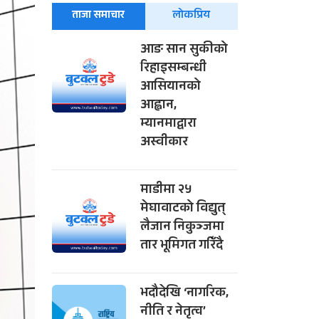
ताजा समाचार
लोकप्रिय
आङ सान सुकीको
रिहाइसम्बन्धी
आसियानको
आह्वान,
म्यानमाद्वारा
अस्वीकार
माडीमा २५
मेघावाटको विद्युत्
लैजान निकुञ्जमा
तार भूमिगत गरिँदै
भदौदेखि ‘नागरिक,
नीति र नेतृत्व’