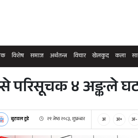
िक
विशेष
समाज
अर्थतन्त्र
विचार
खेलकुद
कला
सा
प्से परिसूचक ४ अङ्कले घट
बुटवल टुडे
२९ जेष्ठ २०८३, शुक्रबार
अ
अ+
अ-