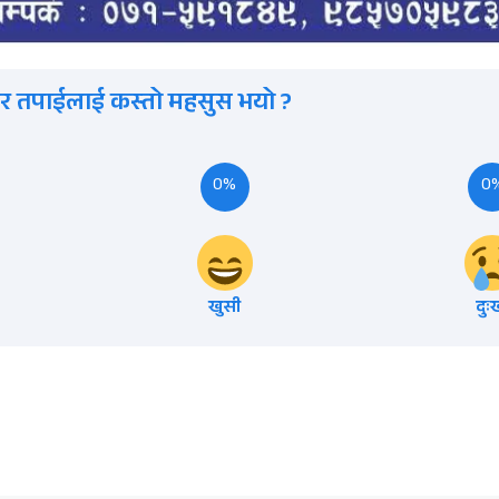
र तपाईलाई कस्तो महसुस भयो ?
0%
0
खुसी
दुः