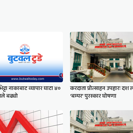
िट्टा नाकाबाट व्यापार घाटा ४०
करदाता प्रोत्साहन उपहारः दश
तले बढ्यो
‘बम्पर’ पुरस्कार घोषणा