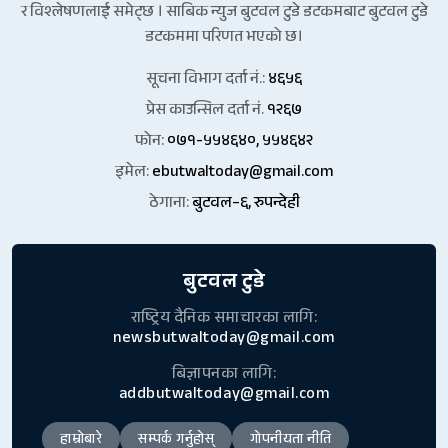
र विश्लेषणलाई समेट्छ । साबिक न्युज बुटवल टुडे डटकमबाट बुटवल टुडे
डटकममा परिणत भएको छ।
सूचना विभाग दर्ता नं.:
४६५६
प्रेस काउन्सिल दर्ता नं.
१२६७
फोन:
०७१-५५४६४०, ५५४६४२
इमेल:
ebutwaltoday@gmail.com
ठेगाना:
बुटवल–६, रुपन्देही
बुटवल टुडे
राष्ट्रिय दैनिक समाचारका लागि:
newsbutwaltoday@gmail.com
बिज्ञापनका लागि:
addbutwaltoday@gmail.com
हाम्रोबारे
सम्पर्क गर्नुहोस्
गोपनीयता नीति