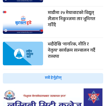
माडीमा २५ मेघावाटको विद्युत्
लैजान निकुञ्जमा तार भूमिगत
गरिँदै
भदौदेखि ‘नागरिक, नीति र
नेतृत्व’ कार्यक्रम सञ्चालन गर्दै
रास्वपा
सबै हेर्नुहोस्