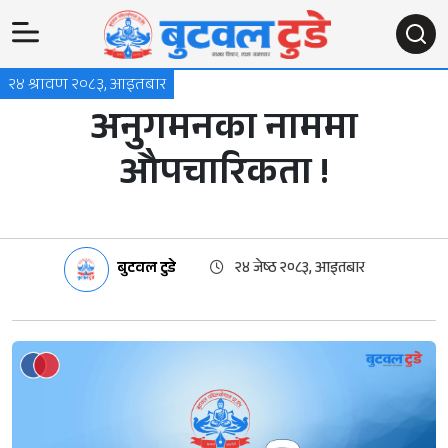
२४ श्रावण २०८३, आइतबार
अनुगमनका नाममा
औपचारिकता !
बुटवल टुडे
२४ जेष्ठ २०८३, आइतबार