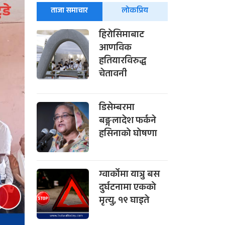
ताजा समाचार
लोकप्रिय
हिरोसिमाबाट
आणविक
हतियारविरुद्ध
चेतावनी
डिसेम्बरमा
बङ्गलादेश फर्कने
हसिनाको घोषणा
ग्वार्कोमा यात्रु बस
दुर्घटनामा एकको
मृत्यु, १९ घाइते