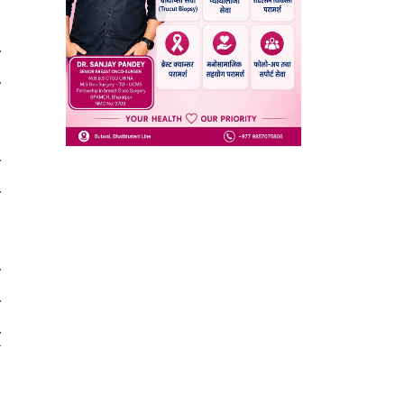
र
ा
ा
ग
ा
ा
ि