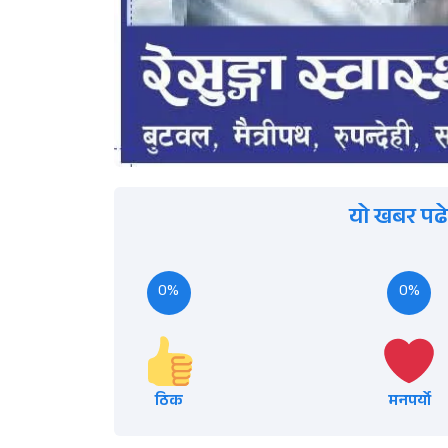
यो खबर पढे
0%
0%
ठिक
मनपर्यो