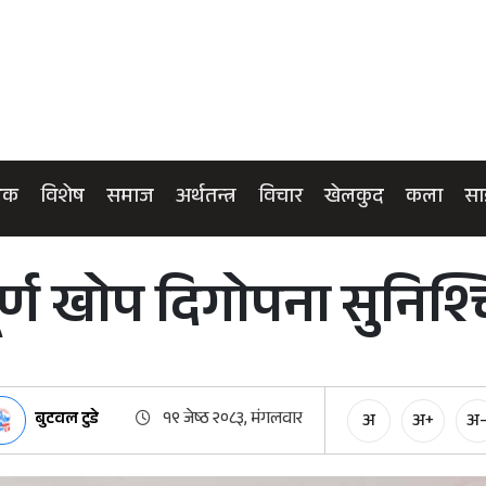
िक
विशेष
समाज
अर्थतन्त्र
विचार
खेलकुद
कला
सा
ूर्ण खोप दिगोपना सुनिश
बुटवल टुडे
१९ जेष्ठ २०८३, मंगलवार
अ
अ+
अ