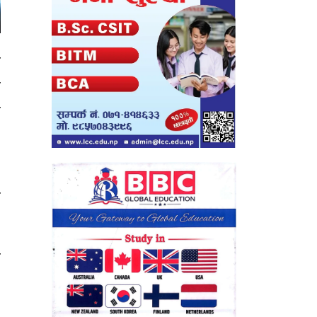
े
त
त
५
ा
ै