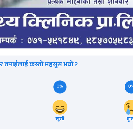
र तपाईलाई कस्तो महसुस भयो ?
0%
0
खुसी
दुः