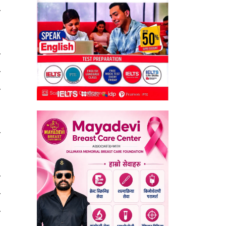
े
ा
ि
न
ो
ी
ो
े