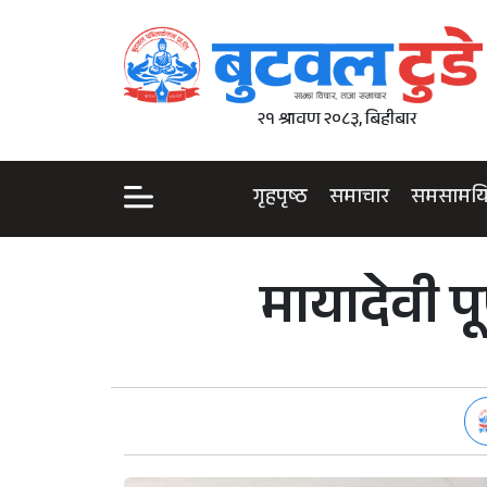
२१ श्रावण २०८३, बिहीबार
गृहपृष्ठ
समाचार
समसामय
मायादेवी प