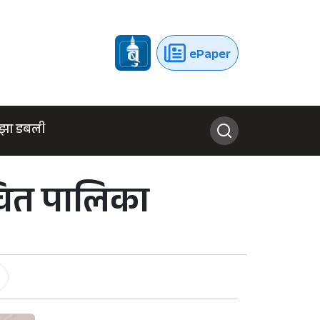
ePaper
झा डबली
्चित पालिका
-