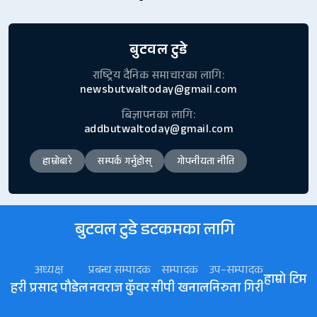
बुटवल टुडे
राष्ट्रिय दैनिक समाचारका लागि:
newsbutwaltoday@gmail.com
बिज्ञापनका लागि:
addbutwaltoday@gmail.com
हाम्रोबारे
सम्पर्क गर्नुहोस्
गोपनीयता नीति
बुटवल टुडे डटकमका लागि
अध्यक्ष
प्रबन्ध सम्पादक
सम्पादक
उप–सम्पादक
हाम्रो टिम
हरी प्रसाद पौडेल
नवराज कॅुवर
सीपी खनाल
निरुता गिरी