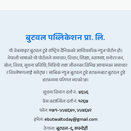
बुटवल पव्लिकेशन प्रा. लि.
यो वेबसाइट बुटवल टुडे राष्ट्रिय दैनिकको आधिकारिक न्युज पोर्टल हो।
नेपाली भाषाको यो पोर्टलले समाचार, विचार, शिक्षा, स्वास्थ्य, मनोरञ्जन,
खेल, विश्व, सूचना प्रविधि, भिडियो तथा जीवनका विभिन्न आयामका समाचार
र विश्लेषणलाई समेट्छ । साबिक न्युज बुटवल टुडे डटकमबाट बुटवल टुडे
डटकममा परिणत भएको छ।
सूचना विभाग दर्ता नं.:
४६५६
प्रेस काउन्सिल दर्ता नं.
१२६७
फोन:
०७१-५५४६४०, ५५४६४२
इमेल:
ebutwaltoday@gmail.com
ठेगाना:
बुटवल–६, रुपन्देही