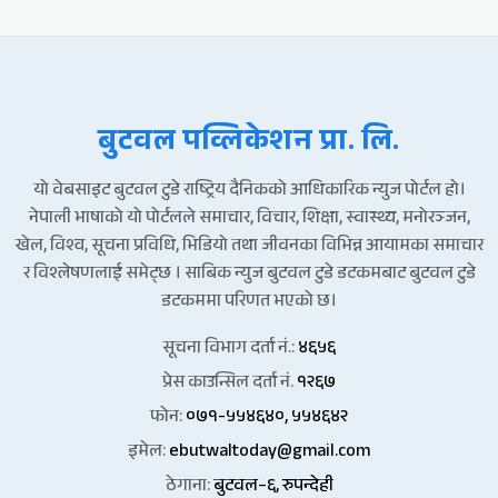
बुटवल पव्लिकेशन प्रा. लि.
यो वेबसाइट बुटवल टुडे राष्ट्रिय दैनिकको आधिकारिक न्युज पोर्टल हो।
नेपाली भाषाको यो पोर्टलले समाचार, विचार, शिक्षा, स्वास्थ्य, मनोरञ्जन,
खेल, विश्व, सूचना प्रविधि, भिडियो तथा जीवनका विभिन्न आयामका समाचार
र विश्लेषणलाई समेट्छ । साबिक न्युज बुटवल टुडे डटकमबाट बुटवल टुडे
डटकममा परिणत भएको छ।
सूचना विभाग दर्ता नं.:
४६५६
प्रेस काउन्सिल दर्ता नं.
१२६७
फोन:
०७१-५५४६४०, ५५४६४२
इमेल:
ebutwaltoday@gmail.com
ठेगाना:
बुटवल–६, रुपन्देही