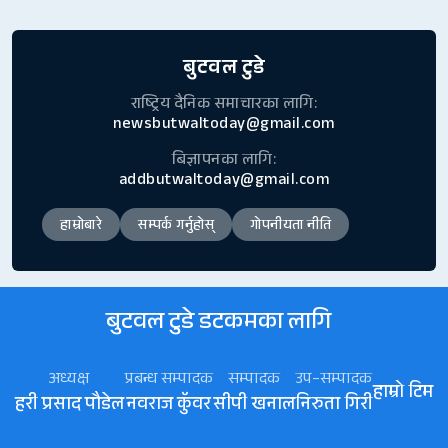
बुटवल टुडे
राष्ट्रिय दैनिक समाचारका लागि:
newsbutwaltoday@gmail.com
बिज्ञापनका लागि:
addbutwaltoday@gmail.com
हाम्रोबारे
सम्पर्क गर्नुहोस्
गोपनीयता नीति
बुटवल टुडे डटकमका लागि
अध्यक्ष
प्रबन्ध सम्पादक
सम्पादक
उप–सम्पादक
हाम्रो टिम
हरी प्रसाद पौडेल
नवराज कॅुवर
सीपी खनाल
निरुता गिरी