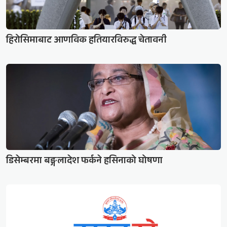
हिरोसिमाबाट आणविक हतियारविरुद्ध चेतावनी
डिसेम्बरमा बङ्गलादेश फर्कने हसिनाको घोषणा