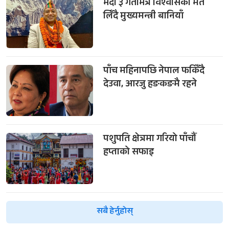
भदौ ३ गतेभित्र विश्वासको मत
लिँदै मुख्यमन्त्री बानियाँ
पाँच महिनापछि नेपाल फर्किँदै
देउवा, आरजु हङकङमै रहने
पशुपति क्षेत्रमा गरियो पाँचौँ
हप्ताको सफाइ
सबै हेर्नुहोस्