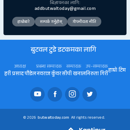
बिज्ञापनका लागि:
addbutwaltoday@gmail.com
हाम्रोबारे
सम्पर्क गर्नुहोस्
गोपनीयता नीति
बुटवल टुडे डटकमका लागि
अध्यक्ष
प्रबन्ध सम्पादक
सम्पादक
उप–सम्पादक
हाम्रो टिम
हरी प्रसाद पौडेल
नवराज कॅुवर
सीपी खनाल
निरुता गिरी
© 2026
butwaltoday.com
All rights reserved.