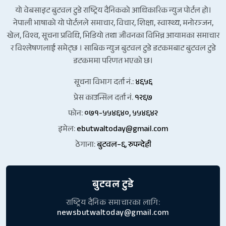
यो वेबसाइट बुटवल टुडे राष्ट्रिय दैनिकको आधिकारिक न्युज पोर्टल हो।
नेपाली भाषाको यो पोर्टलले समाचार, विचार, शिक्षा, स्वास्थ्य, मनोरञ्जन,
खेल, विश्व, सूचना प्रविधि, भिडियो तथा जीवनका विभिन्न आयामका समाचार
र विश्लेषणलाई समेट्छ । साबिक न्युज बुटवल टुडे डटकमबाट बुटवल टुडे
डटकममा परिणत भएको छ।
सूचना विभाग दर्ता नं.:
४६५६
प्रेस काउन्सिल दर्ता नं.
१२६७
फोन:
०७१-५५४६४०, ५५४६४२
इमेल:
ebutwaltoday@gmail.com
ठेगाना:
बुटवल–६, रुपन्देही
बुटवल टुडे
राष्ट्रिय दैनिक समाचारका लागि:
newsbutwaltoday@gmail.com