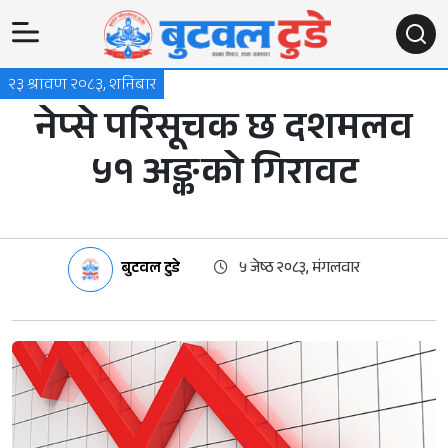
२३ श्रावण २०८३, शनिबार
नेप्से परिसूचक छ दशमलव
५१ अङ्कको गिरावट
बुटवल टुडे
५ जेष्ठ २०८३, मंगलवार