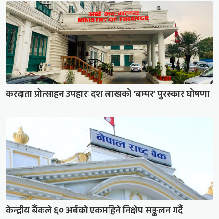
करदाता प्रोत्साहन उपहारः दश लाखको ‘बम्पर’ पुरस्कार घोषणा
केन्द्रीय बैंकले ६० अर्बको एकमहिने निक्षेप सङ्कलन गर्दै