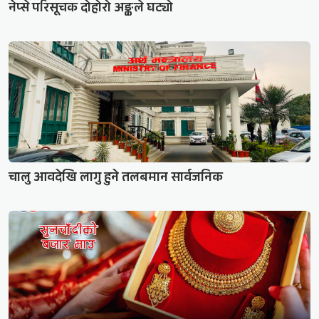
नेप्से परिसूचक दोहोरो अङ्कले घट्यो
चालु आवदेखि लागु हुने तलबमान सार्वजनिक