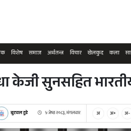
िक
विशेष
समाज
अर्थतन्त्र
विचार
खेलकुद
कला
सा
धा केजी सुनसहित भारती
बुटवल टुडे
५ जेष्ठ २०८३, मंगलवार
अ
अ+
अ-