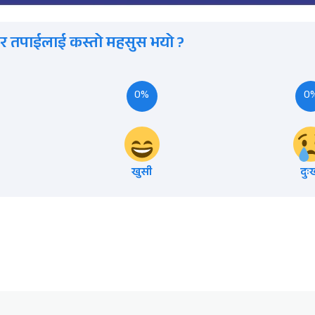
र तपाईलाई कस्तो महसुस भयो ?
0%
0
खुसी
दुः