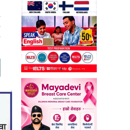
च
ा
ी