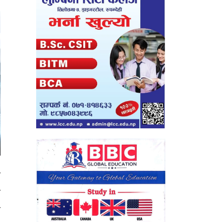
ङ
ा
ो