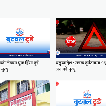
काको जेलमा पुनः हिंसा दुई
बङ्गलादेश : सडक दुर्घटनामा १६
मृत्यु
जनाको मृत्यु