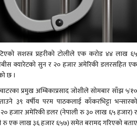
 खटिएको सशस्त्र प्रहरीको टोलीले एक करोड ४४ लाख ६
 चौबीस क्यारेटको सुन र २० हजार अमेरिकी डलरसहित ए
को छ ।
क्र्वाटरका प्रमुख अम्बिकाप्रसाद जोशीले सोमबार साँझ ५ः१
उने ३९ वर्षीय परम पाठकलाई काँकरभिट्टा भन्सारक
ित २० हजार अमेरिकी डलर (नेपाली रु ३० लाख ६५ हजार) 
ाली रु एक लाख ३६ हजार ६५७) समेत बरामद गरिएको बता