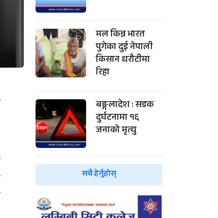
मल किन्न भारत
पुगेका दुई नेपाली
किसान धरौटीमा
रिहा
५
क
बङ्गलादेश : सडक
दुर्घटनामा १६
जनाको मृत्यु
०
ो
सबै हेर्नुहोस्
र
ए